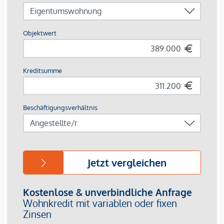
Badewannen, je nach Grundriss
Eichenparkett in den Wohnräumen
Fliesen in Bad, WC und Abstellräumen
Die Lage:
Die Lage überzeugt mit kurzen Wegen und hoher
Alltagstauglichkeit. Für Wege mit dem Fahrrad bietet der
Standort sehr gute Voraussetzungen: Die Innenstadt ist in
ca. 10 Minuten mit dem Rad erreichbar. Attraktive Geh- und
Radverbindungen machen das Umfeld zusätzlich besonders
interessant.
Die öffentliche Verkehrsanbindung ist ebenfalls sehr gut:
Über die Straßenbahnlinie 4 bestehen direkte
Verbindungen, unter anderem in Richtung Graz
Hauptbahnhof, Hauptplatz/Congress und Jakominiplatz. Der
Graz Hauptbahnhof ist in rund 5 Minuten, der
Hauptplatz/Congress in rund 10 Minuten und der