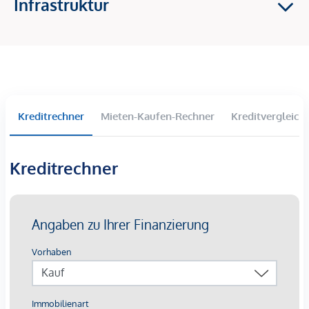
Infrastruktur
2-4 Zimmer Wohnungen
Balkone, Terrassen und Eigengärten im Erdgeschoss
Großzügige Raumhöhen
Tiefgaragenparkplätze langfristig anmietbar
Lichtinstallation „Wortklauberei“ verleiht eine
künstlerische Identität
Kreditrechner
Mieten-Kaufen-Rechner
Kreditvergleich
Die Ausstattung:
Beheizung mittels oberflächennaher
Kreditrechner
Betonkernaktivierung auf Basis von Fernwärme mit
sommerlicher Temperierung
Kontrollierte Wohnraumlüftung mit
Wärmerückgewinnungskonzept
außenliegender Sonnenschutz mittels elektrisch
bedienbarer Raffstores
3-Scheiben-Verglaste Kunststofffenster mit
Aluminium-Deckschalen
Walk-In-Duschen mit Glastrennwand bzw.