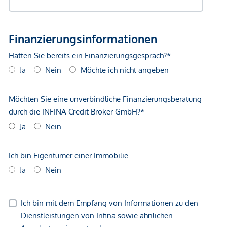
Bus <500m
Straßenbahn <500m
Autobahnanschluss <3.250m
Bahnhof <1.000m
Flughafen <8.750m
Angaben Entfernung Luftlinie / Quelle: OpenStreetMap
*Der Vertrag kommt nicht mit der INFINA Credit Broker
GmbH zustande. Das Objekt wird von einem externen
Immobilienunternehmen angeboten. Allfällige aus dem
Vertragsabschluss resultierende Rechte sind ausschließlich
gegenüber dem anbietenden Immobilienunternehmen
geltend zu machen. Wir weisen Sie darauf hin, dass die
gemachten Angaben und Informationen lediglich
unverbindliche Vorabinformationen sind und daher ohne
Gewähr erfolgen. Der Vermittler ist als Doppelmakler tätig.