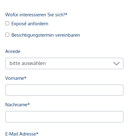
Kundenprovision: 3 %
Fertigstellung: voraussichtlich Q2/2027
Wir weisen darauf hin, dass zwischen dem Vermittler und
dem zu vermittelnden Dritten ein familiäres oder
wirtschaftliches Naheverhältnis besteht.
Der Vermittler ist als Doppelmakler tätig.
Infrastruktur / Entfernungen
Gesundheit
Arzt <500m
Apotheke <1.250m
Klinik <250m
Krankenhaus <750m