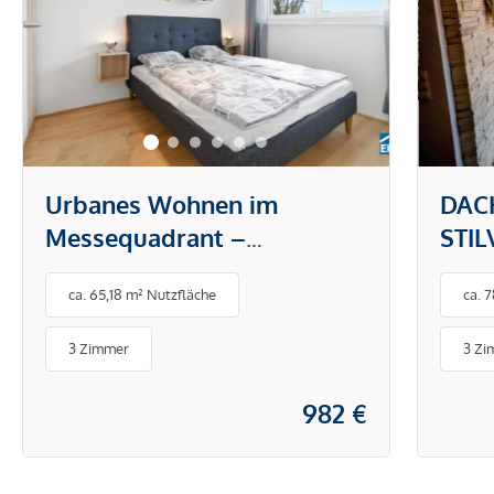
Urbanes Wohnen im
DAC
Messequadrant –
STI
modernes Design trifft Top-
CHA
ca. 65,18 m² Nutzfläche
ca. 
Lage in Graz
3 Zimmer
3 Zi
982 €