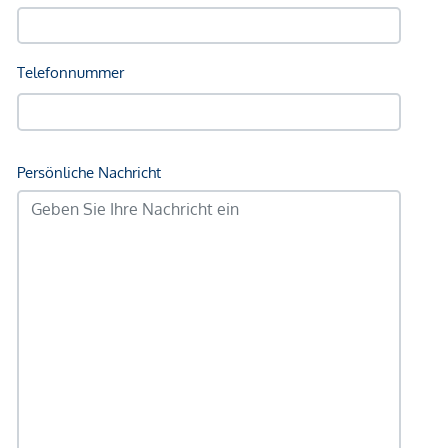
Kinder & Schulen
Schule <750m
Kindergarten <500m
Universität <1.000m
Höhere Schule <1.000m
Nahversorgung
Supermarkt <500m
Bäckerei <500m
Einkaufszentrum <1.500m
Sonstige
Geldautomat <500m
Bank <250m
Post <750m
Polizei <750m
Verkehr