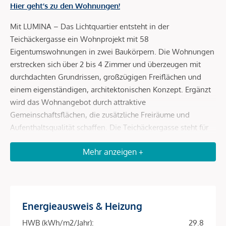
Hier geht’s zu den Wohnungen!
Mit LUMINA – Das Lichtquartier entsteht in der
Teichäckergasse ein Wohnprojekt mit 58
Eigentumswohnungen in zwei Baukörpern. Die Wohnungen
erstrecken sich über 2 bis 4 Zimmer und überzeugen mit
durchdachten Grundrissen, großzügigen Freiflächen und
einem eigenständigen, architektonischen Konzept. Ergänzt
wird das Wohnangebot durch attraktive
Gemeinschaftsflächen, die zusätzliche Freiräume und
Aufenthaltsqualität schaffen. Die Teichäckergasse steht für
ein Wohnumfeld mit viel Freiraum und besonderem
Mehr anzeigen +
Grünbezug. Angrenzend an das Stadtwäldchen entsteht ein
Standort, der ein autofreies Quartier, großzügige Freiräume
und hohe Aufenthaltsqualität auf attraktive Weise
miteinander verbindet.
Energieausweis & Heizung
Durchdachte Grundrisse und helle Wohnräume
HWB (kWh/m2/Jahr):
29.8