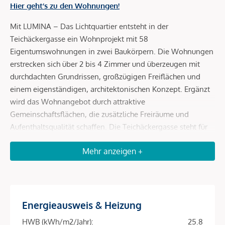
Hier geht’s zu den Wohnungen!
Mit LUMINA – Das Lichtquartier entsteht in der
Teichäckergasse ein Wohnprojekt mit 58
Eigentumswohnungen in zwei Baukörpern. Die Wohnungen
erstrecken sich über 2 bis 4 Zimmer und überzeugen mit
durchdachten Grundrissen, großzügigen Freiflächen und
einem eigenständigen, architektonischen Konzept. Ergänzt
wird das Wohnangebot durch attraktive
Gemeinschaftsflächen, die zusätzliche Freiräume und
Aufenthaltsqualität schaffen. Die Teichäckergasse steht für
ein Wohnumfeld mit viel Freiraum und besonderem
Mehr anzeigen +
Grünbezug. Angrenzend an das Stadtwäldchen entsteht ein
Standort, der ein autofreies Quartier, großzügige Freiräume
und hohe Aufenthaltsqualität auf attraktive Weise
miteinander verbindet.
Energieausweis & Heizung
Durchdachte Grundrisse und helle Wohnräume
HWB (kWh/m2/Jahr):
25.8