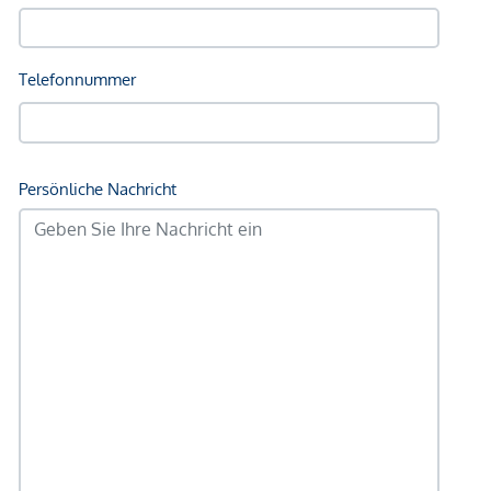
Kinder & Schulen
Schule <750m
Kindergarten <500m
Universität <1.000m
Höhere Schule <1.000m
Nahversorgung
Supermarkt <500m
Bäckerei <500m
Einkaufszentrum <1.500m
Sonstige
Geldautomat <500m
Bank <250m
Post <750m
Polizei <750m
Verkehr