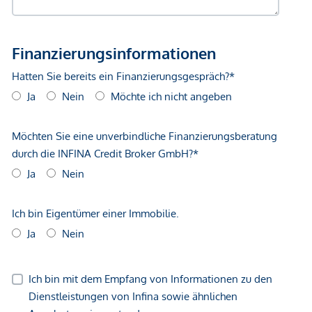
Bus <500m
Straßenbahn <500m
Autobahnanschluss <3.250m
Bahnhof <1.000m
Flughafen <8.750m
Angaben Entfernung Luftlinie / Quelle: OpenStreetMap
*Der Vertrag kommt nicht mit der INFINA Credit Broker
GmbH zustande. Das Objekt wird von einem externen
Immobilienunternehmen angeboten. Allfällige aus dem
Vertragsabschluss resultierende Rechte sind ausschließlich
gegenüber dem anbietenden Immobilienunternehmen
geltend zu machen. Wir weisen Sie darauf hin, dass die
gemachten Angaben und Informationen lediglich
unverbindliche Vorabinformationen sind und daher ohne
Gewähr erfolgen. Der Vermittler ist als Doppelmakler tätig.