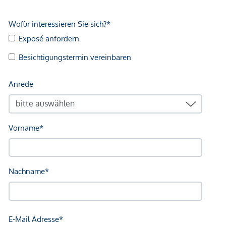
Kundenprovision: 3 %
Fertigstellung: voraussichtlich Q2/2027
Wir weisen darauf hin, dass zwischen dem Vermittler und
dem zu vermittelnden Dritten ein familiäres oder
wirtschaftliches Naheverhältnis besteht.
Der Vermittler ist als Doppelmakler tätig.
Infrastruktur / Entfernungen
Gesundheit
Arzt <500m
Apotheke <1.250m
Klinik <250m
Krankenhaus <750m