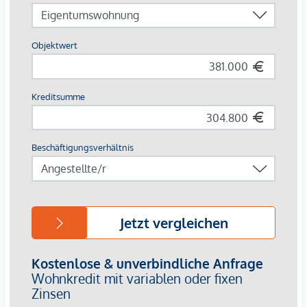
Badewannen, je nach Grundriss
Eichenparkett in den Wohnräumen
Fliesen in Bad, WC und Abstellräumen
Die Lage:
Die Lage überzeugt mit kurzen Wegen und hoher
Alltagstauglichkeit. Für Wege mit dem Fahrrad bietet der
Standort sehr gute Voraussetzungen: Die Innenstadt ist in
ca. 10 Minuten mit dem Rad erreichbar. Attraktive Geh- und
Radverbindungen machen das Umfeld zusätzlich besonders
interessant.
Die öffentliche Verkehrsanbindung ist ebenfalls sehr gut:
Über die Straßenbahnlinie 4 bestehen direkte
Verbindungen, unter anderem in Richtung Graz
Hauptbahnhof, Hauptplatz/Congress und Jakominiplatz. Der
Graz Hauptbahnhof ist in rund 5 Minuten, der
Hauptplatz/Congress in rund 10 Minuten und der