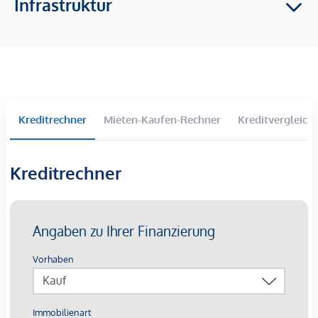
Infrastruktur
2-4 Zimmer Wohnungen
Balkone, Terrassen und Eigengärten im Erdgeschoss
Großzügige Raumhöhen
Tiefgaragenparkplätze langfristig anmietbar
Lichtinstallation „Wortklauberei“ verleiht eine
künstlerische Identität
Kreditrechner
Mieten-Kaufen-Rechner
Kreditvergleich
Die Ausstattung:
Beheizung mittels oberflächennaher
Kreditrechner
Betonkernaktivierung auf Basis von Fernwärme mit
sommerlicher Temperierung
Kontrollierte Wohnraumlüftung mit
Wärmerückgewinnungskonzept
außenliegender Sonnenschutz mittels elektrisch
bedienbarer Raffstores
3-Scheiben-Verglaste Kunststofffenster mit
Aluminium-Deckschalen
Walk-In-Duschen mit Glastrennwand bzw.