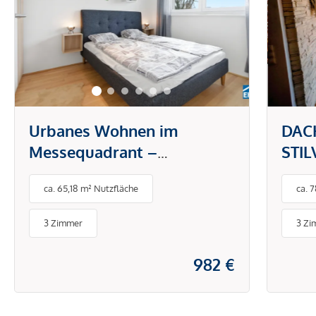
Urbanes Wohnen im
DAC
Messequadrant –
STI
modernes Design trifft Top-
CHA
ca. 65,18 m² Nutzfläche
ca. 
Lage in Graz
3 Zimmer
3 Zi
982 €