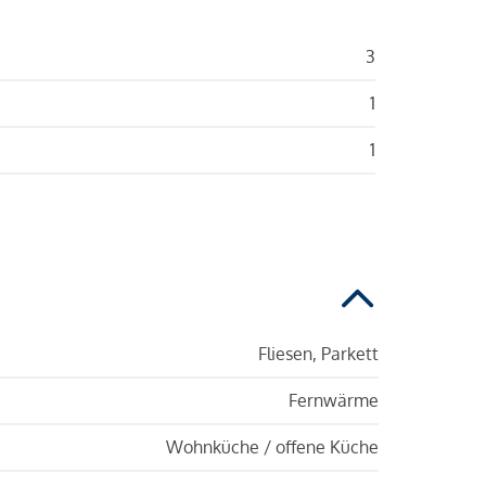
3
1
1
Fliesen, Parkett
Fernwärme
Wohnküche / offene Küche