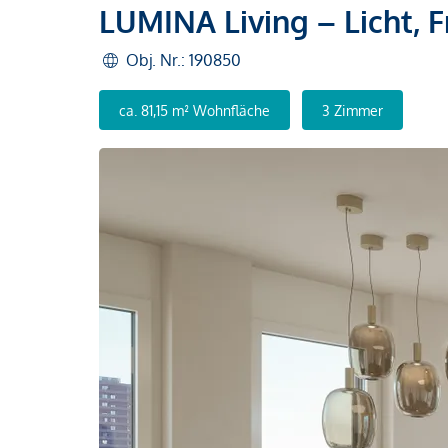
LUMINA Living – Licht, 
Obj. Nr.: 190850
ca. 81,15 m² Wohnfläche
3 Zimmer