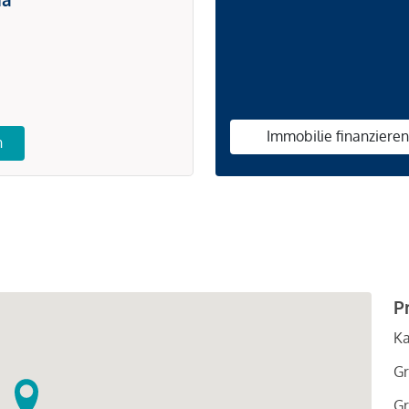
Immobilie finanziere
n
P
Ka
Gr
Gr