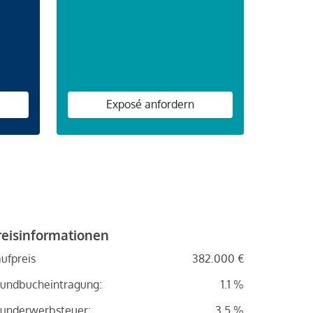
n
Exposé anfordern
reisinformationen
ufpreis
382.000 €
undbucheintragung:
1.1 %
underwerbsteuer:
3.5 %