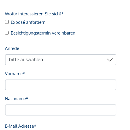
Kundenprovision: 3 %
Fertigstellung: voraussichtlich Q2/2027
Wir weisen darauf hin, dass zwischen dem Vermittler und
dem zu vermittelnden Dritten ein familiäres oder
wirtschaftliches Naheverhältnis besteht.
Der Vermittler ist als Doppelmakler tätig.
Infrastruktur / Entfernungen
Gesundheit
Arzt <500m
Apotheke <1.250m
Klinik <250m
Krankenhaus <750m