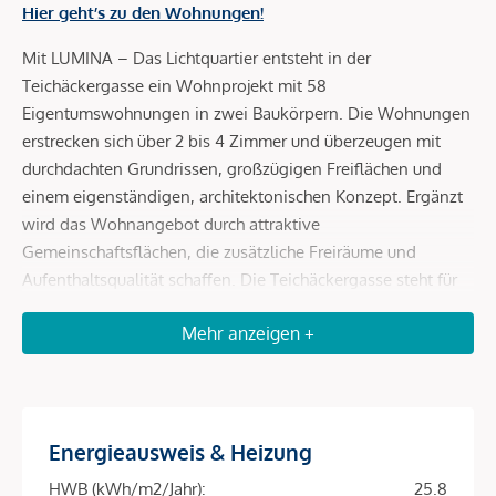
Hier geht’s zu den Wohnungen!
Mit LUMINA – Das Lichtquartier entsteht in der
Teichäckergasse ein Wohnprojekt mit 58
Eigentumswohnungen in zwei Baukörpern. Die Wohnungen
erstrecken sich über 2 bis 4 Zimmer und überzeugen mit
durchdachten Grundrissen, großzügigen Freiflächen und
einem eigenständigen, architektonischen Konzept. Ergänzt
wird das Wohnangebot durch attraktive
Gemeinschaftsflächen, die zusätzliche Freiräume und
Aufenthaltsqualität schaffen. Die Teichäckergasse steht für
ein Wohnumfeld mit viel Freiraum und besonderem
Mehr anzeigen +
Grünbezug. Angrenzend an das Stadtwäldchen entsteht ein
Standort, der ein autofreies Quartier, großzügige Freiräume
und hohe Aufenthaltsqualität auf attraktive Weise
miteinander verbindet.
Energieausweis & Heizung
Durchdachte Grundrisse und helle Wohnräume
HWB (kWh/m2/Jahr):
25.8