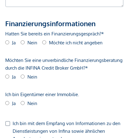
Bus <500m
Straßenbahn <500m
Autobahnanschluss <3.250m
Bahnhof <1.000m
Flughafen <8.750m
Angaben Entfernung Luftlinie / Quelle: OpenStreetMap
*Der Vertrag kommt nicht mit der INFINA Credit Broker
GmbH zustande. Das Objekt wird von einem externen
Immobilienunternehmen angeboten. Allfällige aus dem
Vertragsabschluss resultierende Rechte sind ausschließlich
gegenüber dem anbietenden Immobilienunternehmen
geltend zu machen. Wir weisen Sie darauf hin, dass die
gemachten Angaben und Informationen lediglich
unverbindliche Vorabinformationen sind und daher ohne
Gewähr erfolgen. Der Vermittler ist als Doppelmakler tätig.