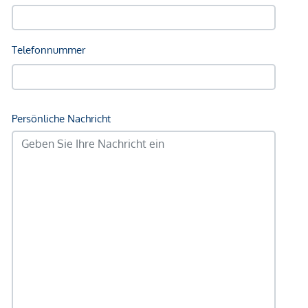
Kinder & Schulen
Schule <750m
Kindergarten <500m
Universität <1.000m
Höhere Schule <1.000m
Nahversorgung
Supermarkt <500m
Bäckerei <500m
Einkaufszentrum <1.500m
Sonstige
Geldautomat <500m
Bank <250m
Post <750m
Polizei <750m
Verkehr