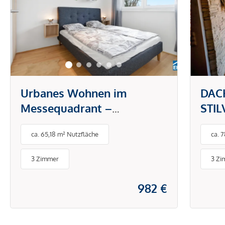
Urbanes Wohnen im
DAC
Messequadrant –
STI
modernes Design trifft Top-
CHA
ca. 65,18 m² Nutzfläche
ca. 
Lage in Graz
3 Zimmer
3 Zi
982 €