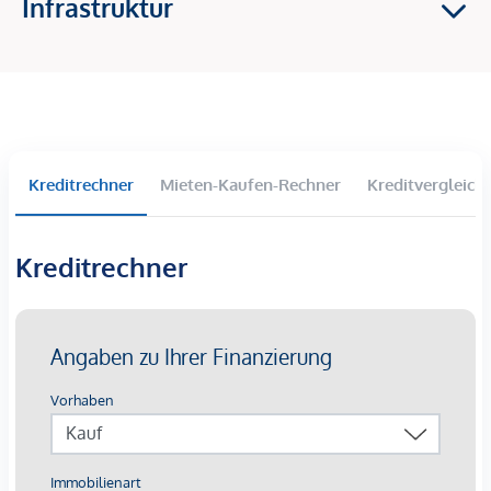
Infrastruktur
2-4 Zimmer Wohnungen
Balkone, Terrassen und Eigengärten im Erdgeschoss
Großzügige Raumhöhen
Tiefgaragenparkplätze langfristig anmietbar
Lichtinstallation „Wortklauberei“ verleiht eine
künstlerische Identität
Kreditrechner
Mieten-Kaufen-Rechner
Kreditvergleich
Die Ausstattung:
Beheizung mittels oberflächennaher
Kreditrechner
Betonkernaktivierung auf Basis von Fernwärme mit
sommerlicher Temperierung
Kontrollierte Wohnraumlüftung mit
Wärmerückgewinnungskonzept
außenliegender Sonnenschutz mittels elektrisch
bedienbarer Raffstores
3-Scheiben-Verglaste Kunststofffenster mit
Aluminium-Deckschalen
Walk-In-Duschen mit Glastrennwand bzw.