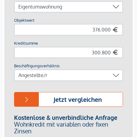
Badewannen, je nach Grundriss
Eichenparkett in den Wohnräumen
Fliesen in Bad, WC und Abstellräumen
Die Lage:
Die Lage überzeugt mit kurzen Wegen und hoher
Alltagstauglichkeit. Für Wege mit dem Fahrrad bietet der
Standort sehr gute Voraussetzungen: Die Innenstadt ist in
ca. 10 Minuten mit dem Rad erreichbar. Attraktive Geh- und
Radverbindungen machen das Umfeld zusätzlich besonders
interessant.
Die öffentliche Verkehrsanbindung ist ebenfalls sehr gut:
Über die Straßenbahnlinie 4 bestehen direkte
Verbindungen, unter anderem in Richtung Graz
Hauptbahnhof, Hauptplatz/Congress und Jakominiplatz. Der
Graz Hauptbahnhof ist in rund 5 Minuten, der
Hauptplatz/Congress in rund 10 Minuten und der