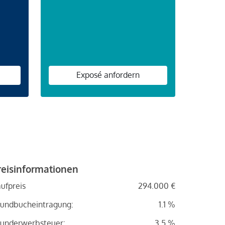
n
Exposé anfordern
reisinformationen
ufpreis
294.000 €
undbucheintragung:
1.1 %
underwerbsteuer:
3.5 %