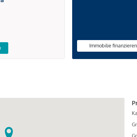
Immobilie finanziere
n
P
Ka
Gr
Gr