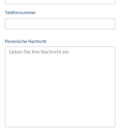
Kindergarten <500m
Universität <1.000m
Höhere Schule <1.000m
Nahversorgung
Supermarkt <500m
Bäckerei <500m
Einkaufszentrum <1.500m
Sonstige
Geldautomat <500m
Bank <250m
Post <750m
Polizei <750m
Verkehr
Bus <500m