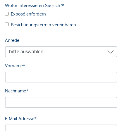
Kundenprovision: 3 %
Fertigstellung: voraussichtlich Q2/2027
Wir weisen darauf hin, dass zwischen dem Vermittler und
dem zu vermittelnden Dritten ein familiäres oder
wirtschaftliches Naheverhältnis besteht.
Der Vermittler ist als Doppelmakler tätig.
Infrastruktur / Entfernungen
Gesundheit
Arzt <500m
Apotheke <1.250m
Klinik <250m
Krankenhaus <750m
Kinder & Schulen
Schule <750m