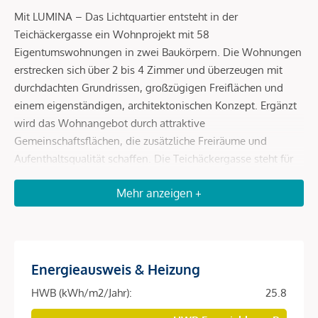
Mit LUMINA – Das Lichtquartier entsteht in der
Teichäckergasse ein Wohnprojekt mit 58
Eigentumswohnungen in zwei Baukörpern. Die Wohnungen
erstrecken sich über 2 bis 4 Zimmer und überzeugen mit
durchdachten Grundrissen, großzügigen Freiflächen und
einem eigenständigen, architektonischen Konzept. Ergänzt
wird das Wohnangebot durch attraktive
Gemeinschaftsflächen, die zusätzliche Freiräume und
Aufenthaltsqualität schaffen. Die Teichäckergasse steht für
ein Wohnumfeld mit viel Freiraum und besonderem
Mehr anzeigen +
Grünbezug. Angrenzend an das Stadtwäldchen entsteht ein
Standort, der ein autofreies Quartier, großzügige Freiräume
und hohe Aufenthaltsqualität auf attraktive Weise
miteinander verbindet.
Energieausweis & Heizung
Durchdachte Grundrisse und helle Wohnräume
HWB (kWh/m2/Jahr):
25.8
Die Wohnungen überzeugen mit durchdachten Grundrissen,