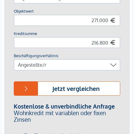
Eichenparkett in den Wohnräumen
Fliesen in Bad, WC und Abstellräumen
Die Lage:
Die Lage überzeugt mit kurzen Wegen und hoher
Alltagstauglichkeit. Für Wege mit dem Fahrrad bietet der
Standort sehr gute Voraussetzungen: Die Innenstadt ist in
ca. 10 Minuten mit dem Rad erreichbar. Attraktive Geh- und
Radverbindungen machen das Umfeld zusätzlich besonders
interessant.
Die öffentliche Verkehrsanbindung ist ebenfalls sehr gut:
Über die Straßenbahnlinie 4 bestehen direkte
Verbindungen, unter anderem in Richtung Graz
Hauptbahnhof, Hauptplatz/Congress und Jakominiplatz. Der
Graz Hauptbahnhof ist in rund 5 Minuten, der
Hauptplatz/Congress in rund 10 Minuten und der
Jakominiplatz in rund 15 Minuten erreichbar. Im