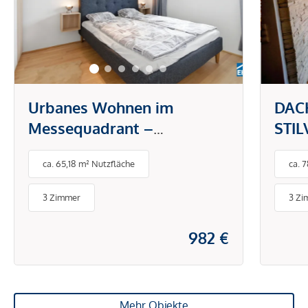
Urbanes Wohnen im
DAC
Messequadrant –
STI
modernes Design trifft Top-
CHA
ca. 65,18 m² Nutzfläche
ca. 
Lage in Graz
3 Zimmer
3 Zi
982 €
Mehr Objekte