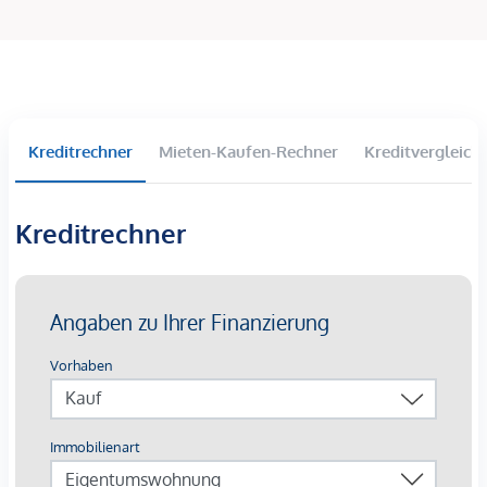
Balkone, Terrassen und Eigengärten im Erdgeschoss
Großzügige Raumhöhen
Tiefgaragenparkplätze langfristig anmietbar
Lichtinstallation „Wortklauberei“ verleiht eine
künstlerische Identität
Kreditrechner
Mieten-Kaufen-Rechner
Kreditvergleich
Die Ausstattung:
Beheizung mittels oberflächennaher
Kreditrechner
Betonkernaktivierung auf Basis von Fernwärme mit
sommerlicher Temperierung
Kontrollierte Wohnraumlüftung mit
Wärmerückgewinnungskonzept
außenliegender Sonnenschutz mittels elektrisch
bedienbarer Raffstores
3-Scheiben-Verglaste Kunststofffenster mit
Aluminium-Deckschalen
Walk-In-Duschen mit Glastrennwand bzw.
Badewannen, je nach Grundriss