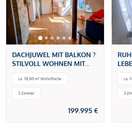
DACHJUWEL MIT BALKON ?
RUH
STILVOLL WOHNEN MIT
LEB
CHARME UND KOMFORT
VIEL
ca. 78,00 m² Wohnfläche
ca. 
3 Zimmer
3 Zi
199.995 €