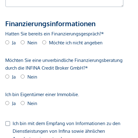
Bus <500m
Straßenbahn <500m
Autobahnanschluss <3.250m
Bahnhof <1.000m
Flughafen <8.750m
Angaben Entfernung Luftlinie / Quelle: OpenStreetMap
*Der Vertrag kommt nicht mit der INFINA Credit Broker
GmbH zustande. Das Objekt wird von einem externen
Immobilienunternehmen angeboten. Allfällige aus dem
Vertragsabschluss resultierende Rechte sind ausschließlich
gegenüber dem anbietenden Immobilienunternehmen
geltend zu machen. Wir weisen Sie darauf hin, dass die
gemachten Angaben und Informationen lediglich
unverbindliche Vorabinformationen sind und daher ohne
Gewähr erfolgen. Der Vermittler ist als Doppelmakler tätig.