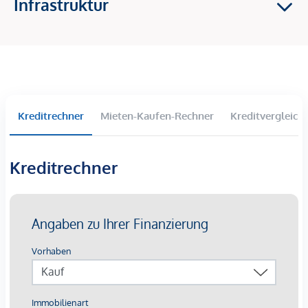
Infrastruktur
2-4 Zimmer Wohnungen
Balkone, Terrassen und Eigengärten im Erdgeschoss
Großzügige Raumhöhen
Tiefgaragenparkplätze langfristig anmietbar
Lichtinstallation „Wortklauberei“ verleiht eine
künstlerische Identität
Kreditrechner
Mieten-Kaufen-Rechner
Kreditvergleich
Die Ausstattung:
Beheizung mittels oberflächennaher
Kreditrechner
Betonkernaktivierung auf Basis von Fernwärme mit
sommerlicher Temperierung
Kontrollierte Wohnraumlüftung mit
Wärmerückgewinnungskonzept
außenliegender Sonnenschutz mittels elektrisch
bedienbarer Raffstores
3-Scheiben-Verglaste Kunststofffenster mit
Aluminium-Deckschalen
Walk-In-Duschen mit Glastrennwand bzw.