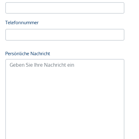
Kinder & Schulen
Schule <750m
Kindergarten <500m
Universität <1.000m
Höhere Schule <1.000m
Nahversorgung
Supermarkt <500m
Bäckerei <500m
Einkaufszentrum <1.500m
Sonstige
Geldautomat <500m
Bank <250m
Post <750m
Polizei <750m
Verkehr