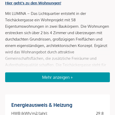
Hier geht’s zu den Wohnungen!
Mit LUMINA – Das Lichtquartier entsteht in der
Teichäckergasse ein Wohnprojekt mit 58
Eigentumswohnungen in zwei Baukörpern. Die Wohnungen
erstrecken sich über 2 bis 4 Zimmer und überzeugen mit
durchdachten Grundrissen, großzügigen Freiflächen und
einem eigenständigen, architektonischen Konzept. Ergänzt
wird das Wohnangebot durch attraktive
Gemeinschaftsflächen, die zusätzliche Freiräume und
Aufenthaltsqualität schaffen. Die Teichäckergasse steht für
ein Wohnumfeld mit viel Freiraum und besonderem
Mehr anzeigen +
Grünbezug. Angrenzend an das Stadtwäldchen entsteht ein
Standort, der ein autofreies Quartier, großzügige Freiräume
und hohe Aufenthaltsqualität auf attraktive Weise
miteinander verbindet.
Energieausweis & Heizung
Durchdachte Grundrisse und helle Wohnräume
HWB (kWh/m2/Jahr):
29.8