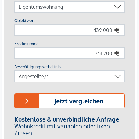
Badewannen, je nach Grundriss
Eichenparkett in den Wohnräumen
Fliesen in Bad, WC und Abstellräumen
Die Lage:
Die Lage überzeugt mit kurzen Wegen und hoher
Alltagstauglichkeit. Für Wege mit dem Fahrrad bietet der
Standort sehr gute Voraussetzungen: Die Innenstadt ist in
ca. 10 Minuten mit dem Rad erreichbar. Attraktive Geh- und
Radverbindungen machen das Umfeld zusätzlich besonders
interessant.
Die öffentliche Verkehrsanbindung ist ebenfalls sehr gut:
Über die Straßenbahnlinie 4 bestehen direkte
Verbindungen, unter anderem in Richtung Graz
Hauptbahnhof, Hauptplatz/Congress und Jakominiplatz. Der
Graz Hauptbahnhof ist in rund 5 Minuten, der
Hauptplatz/Congress in rund 10 Minuten und der