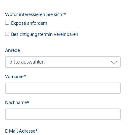
Kundenprovision: 3 %
Fertigstellung: voraussichtlich Q2/2027
Wir weisen darauf hin, dass zwischen dem Vermittler und
dem zu vermittelnden Dritten ein familiäres oder
wirtschaftliches Naheverhältnis besteht.
Der Vermittler ist als Doppelmakler tätig.
Infrastruktur / Entfernungen
Gesundheit
Arzt <500m
Apotheke <1.250m
Klinik <250m
Krankenhaus <750m