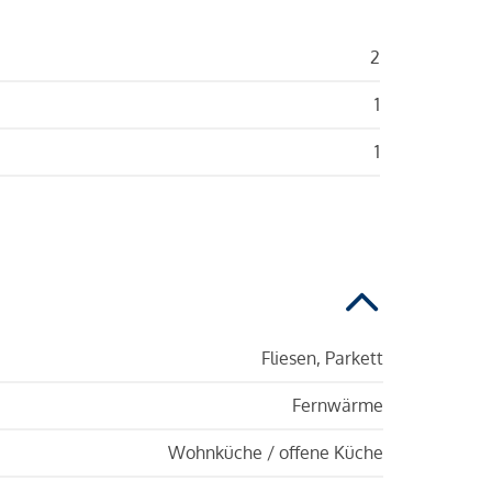
2
1
1
Fliesen, Parkett
Fernwärme
Wohnküche / offene Küche