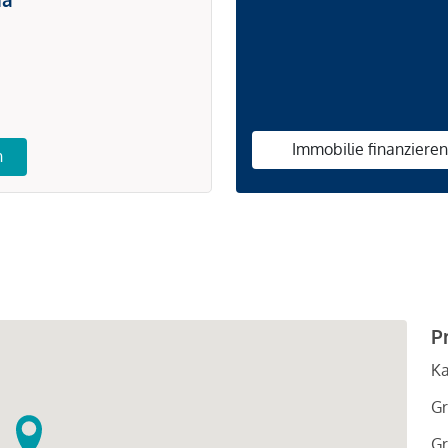
Immobilie finanziere
n
P
Ka
Gr
Gr