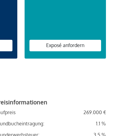
n
Exposé anfordern
reisinformationen
ufpreis
269.000 €
undbucheintragung:
1.1 %
underwerbsteuer:
3.5 %