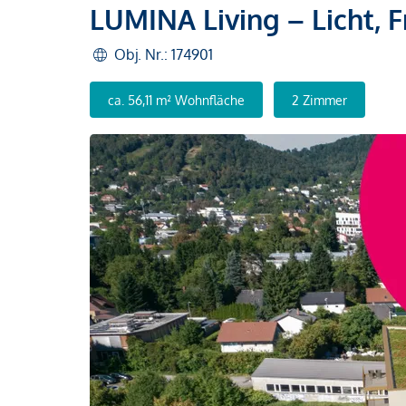
LUMINA Living – Licht, 
Obj. Nr.: 174901
ca. 56,11 m² Wohnfläche
2 Zimmer