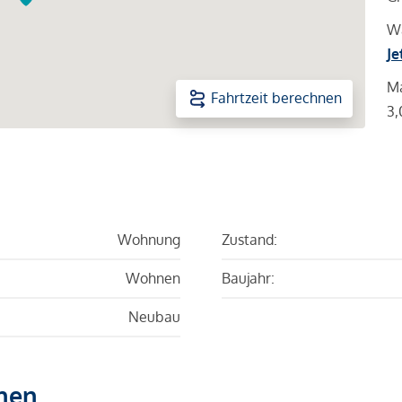
Wa
Je
Ma
Fahrtzeit berechnen
3,
Wohnung
Zustand:
Wohnen
Baujahr:
Neubau
hen