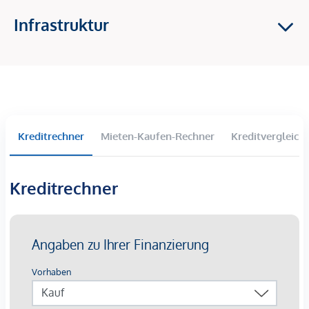
2 Baukörper mit insgesamt 58 Eigentumswohnungen
Infrastruktur
2-4 Zimmer Wohnungen
Balkone, Terrassen und Eigengärten im Erdgeschoss
Großzügige Raumhöhen
Tiefgaragenparkplätze langfristig anmietbar
Lichtinstallation „Wortklauberei“ verleiht eine
künstlerische Identität
Kreditrechner
Mieten-Kaufen-Rechner
Kreditvergleich
Die Ausstattung:
Beheizung mittels oberflächennaher
Kreditrechner
Betonkernaktivierung auf Basis von Fernwärme mit
sommerlicher Temperierung
Kontrollierte Wohnraumlüftung mit
Wärmerückgewinnungskonzept
außenliegender Sonnenschutz mittels elektrisch
bedienbarer Raffstores
3-Scheiben-Verglaste Kunststofffenster mit
Aluminium-Deckschalen