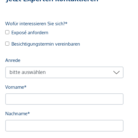
Kundenprovision: 3 %
Fertigstellung: voraussichtlich Q2/2027
Wir weisen darauf hin, dass zwischen dem Vermittler und
dem zu vermittelnden Dritten ein familiäres oder
wirtschaftliches Naheverhältnis besteht.
Der Vermittler ist als Doppelmakler tätig.
Infrastruktur / Entfernungen
Gesundheit
Arzt <500m
Apotheke <1.250m
Klinik <250m
Krankenhaus <750m