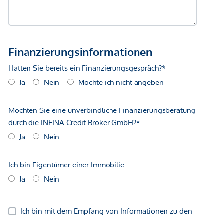
Verkehr
Bus <500m
Straßenbahn <500m
Autobahnanschluss <3.250m
Bahnhof <1.000m
Flughafen <8.750m
Angaben Entfernung Luftlinie / Quelle: OpenStreetMap
*Der Vertrag kommt nicht mit der INFINA Credit Broker
GmbH zustande. Das Objekt wird von einem externen
Immobilienunternehmen angeboten. Allfällige aus dem
Vertragsabschluss resultierende Rechte sind ausschließlich
gegenüber dem anbietenden Immobilienunternehmen
geltend zu machen. Wir weisen Sie darauf hin, dass die
gemachten Angaben und Informationen lediglich
unverbindliche Vorabinformationen sind und daher ohne