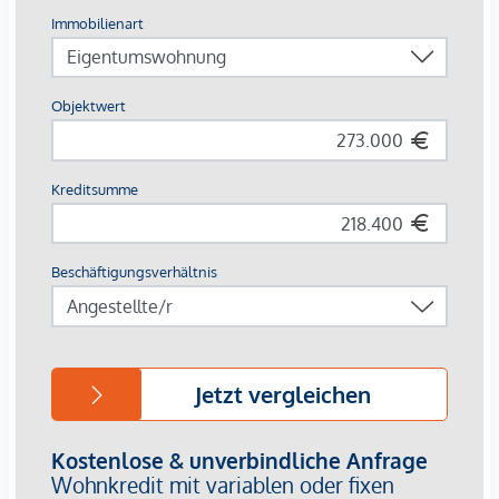
Walk-In-Duschen mit Glastrennwand bzw.
Badewannen, je nach Grundriss
Eichenparkett in den Wohnräumen
Fliesen in Bad, WC und Abstellräumen
Die Lage:
Die Lage überzeugt mit kurzen Wegen und hoher
Alltagstauglichkeit. Für Wege mit dem Fahrrad bietet der
Standort sehr gute Voraussetzungen: Die Innenstadt ist in
ca. 10 Minuten mit dem Rad erreichbar. Attraktive Geh- und
Radverbindungen machen das Umfeld zusätzlich besonders
interessant.
Die öffentliche Verkehrsanbindung ist ebenfalls sehr gut:
Über die Straßenbahnlinie 4 bestehen direkte
Verbindungen, unter anderem in Richtung Graz
Hauptbahnhof, Hauptplatz/Congress und Jakominiplatz. Der
Graz Hauptbahnhof ist in rund 5 Minuten, der