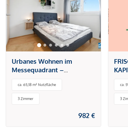
Urbanes Wohnen im
FRI
Messequadrant –
KAP
modernes Design trifft Top-
ATT
ca. 65,18 m² Nutzfläche
ca. 
Lage in Graz
BAL
3 Zimmer
3 Zi
982 €