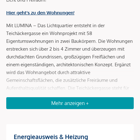
Hier geht’s zu den Wohnungen!
Mit LUMINA – Das Lichtquartier entsteht in der
Teichäckergasse ein Wohnprojekt mit 58
Eigentumswohnungen in zwei Baukörpern. Die Wohnungen
erstrecken sich über 2 bis 4 Zimmer und überzeugen mit
durchdachten Grundrissen, großzügigen Freiflächen und
einem eigenständigen, architektonischen Konzept. Ergänzt
wird das Wohnangebot durch attraktive
Gemeinschaftsflächen, die zusätzliche Freiräume und
Aufenthaltsqualität schaffen. Die Teichäckergasse steht für
ein Wohnumfeld mit viel Freiraum und besonderem
Mehr anzeigen +
Grünbezug. Angrenzend an das Stadtwäldchen entsteht ein
Standort, der ein autofreies Quartier, großzügige Freiräume
und hohe Aufenthaltsqualität auf attraktive Weise
miteinander verbindet.
Energieausweis & Heizung
Durchdachte Grundrisse und helle Wohnräume