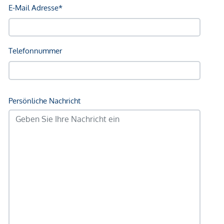
Kinder & Schulen
Schule <750m
Kindergarten <500m
Universität <1.000m
Höhere Schule <1.000m
Nahversorgung
Supermarkt <500m
Bäckerei <500m
Einkaufszentrum <1.500m
Sonstige
Geldautomat <500m
Bank <250m
Post <750m
Polizei <750m