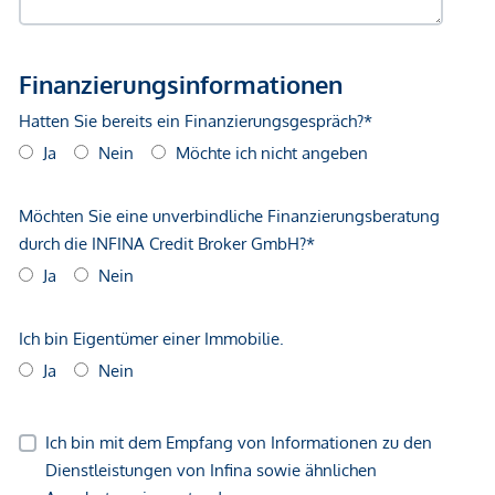
Bus <500m
Straßenbahn <500m
Autobahnanschluss <3.250m
Bahnhof <1.000m
Flughafen <8.750m
Angaben Entfernung Luftlinie / Quelle: OpenStreetMap
*Der Vertrag kommt nicht mit der INFINA Credit Broker
GmbH zustande. Das Objekt wird von einem externen
Immobilienunternehmen angeboten. Allfällige aus dem
Vertragsabschluss resultierende Rechte sind ausschließlich
gegenüber dem anbietenden Immobilienunternehmen
geltend zu machen. Wir weisen Sie darauf hin, dass die
gemachten Angaben und Informationen lediglich
unverbindliche Vorabinformationen sind und daher ohne
Gewähr erfolgen. Der Vermittler ist als Doppelmakler tätig.