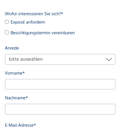
Kundenprovision: 3 %
Fertigstellung: voraussichtlich Q2/2027
Wir weisen darauf hin, dass zwischen dem Vermittler und
dem zu vermittelnden Dritten ein familiäres oder
wirtschaftliches Naheverhältnis besteht.
Der Vermittler ist als Doppelmakler tätig.
Infrastruktur / Entfernungen
Gesundheit
Arzt <500m
Apotheke <1.250m
Klinik <250m
Krankenhaus <750m