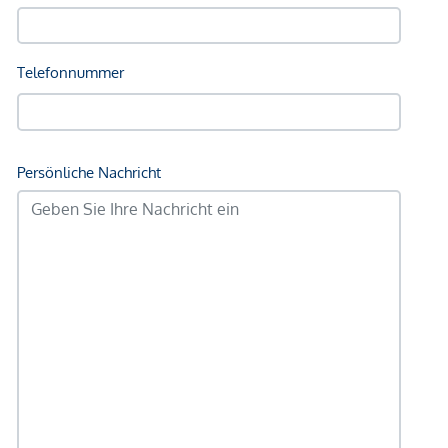
Kinder & Schulen
Schule <750m
Kindergarten <500m
Universität <1.000m
Höhere Schule <1.000m
Nahversorgung
Supermarkt <500m
Bäckerei <500m
Einkaufszentrum <1.500m
Sonstige
Geldautomat <500m
Bank <250m
Post <750m
Polizei <750m
Verkehr