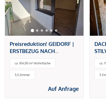
Preisreduktion! GEIDORF |
DAC
ERSTBEZUG NACH
STI
KERNSANIERUNG: 104
CHA
ca. 104,00 m² Wohnfläche
ca. 
M²,BALKON, KLIMA, LIFT
UND PARKPLATZ
3,5 Zimmer
3 Zi
Auf Anfrage