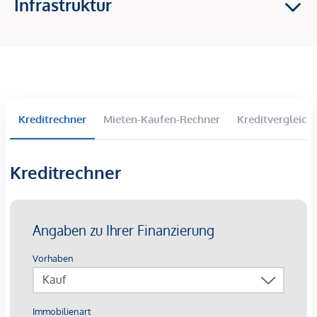
Infrastruktur
2-4 Zimmer Wohnungen
Balkone, Terrassen und Eigengärten im Erdgeschoss
Großzügige Raumhöhen
Tiefgaragenparkplätze langfristig anmietbar
Lichtinstallation „Wortklauberei“ verleiht eine
künstlerische Identität
Kreditrechner
Mieten-Kaufen-Rechner
Kreditvergleich
Die Ausstattung:
Beheizung mittels oberflächennaher
Kreditrechner
Betonkernaktivierung auf Basis von Fernwärme mit
sommerlicher Temperierung
Kontrollierte Wohnraumlüftung mit
Wärmerückgewinnungskonzept
außenliegender Sonnenschutz mittels elektrisch
bedienbarer Raffstores
3-Scheiben-Verglaste Kunststofffenster mit
Aluminium-Deckschalen
Walk-In-Duschen mit Glastrennwand bzw.