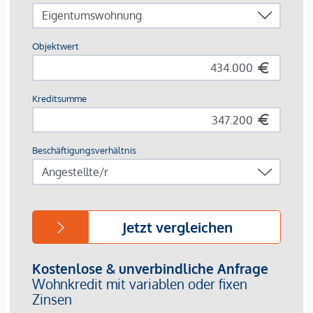
Badewannen, je nach Grundriss
Eichenparkett in den Wohnräumen
Fliesen in Bad, WC und Abstellräumen
Die Lage:
Die Lage überzeugt mit kurzen Wegen und hoher
Alltagstauglichkeit. Für Wege mit dem Fahrrad bietet der
Standort sehr gute Voraussetzungen: Die Innenstadt ist in
ca. 10 Minuten mit dem Rad erreichbar. Attraktive Geh- und
Radverbindungen machen das Umfeld zusätzlich besonders
interessant.
Die öffentliche Verkehrsanbindung ist ebenfalls sehr gut:
Über die Straßenbahnlinie 4 bestehen direkte
Verbindungen, unter anderem in Richtung Graz
Hauptbahnhof, Hauptplatz/Congress und Jakominiplatz. Der
Graz Hauptbahnhof ist in rund 5 Minuten, der
Hauptplatz/Congress in rund 10 Minuten und der