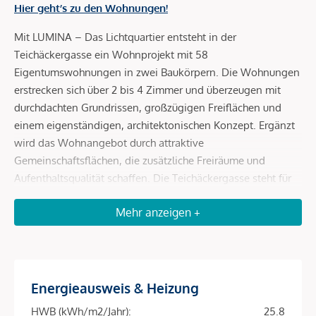
Hier geht’s zu den Wohnungen!
Mit LUMINA – Das Lichtquartier entsteht in der
Teichäckergasse ein Wohnprojekt mit 58
Eigentumswohnungen in zwei Baukörpern. Die Wohnungen
erstrecken sich über 2 bis 4 Zimmer und überzeugen mit
durchdachten Grundrissen, großzügigen Freiflächen und
einem eigenständigen, architektonischen Konzept. Ergänzt
wird das Wohnangebot durch attraktive
Gemeinschaftsflächen, die zusätzliche Freiräume und
Aufenthaltsqualität schaffen. Die Teichäckergasse steht für
ein Wohnumfeld mit viel Freiraum und besonderem
Mehr anzeigen +
Grünbezug. Angrenzend an das Stadtwäldchen entsteht ein
Standort, der ein autofreies Quartier, großzügige Freiräume
und hohe Aufenthaltsqualität auf attraktive Weise
miteinander verbindet.
Energieausweis & Heizung
Durchdachte Grundrisse und helle Wohnräume
HWB (kWh/m2/Jahr):
25.8