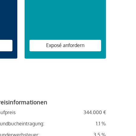
n
Exposé anfordern
reisinformationen
ufpreis
344.000 €
undbucheintragung:
1.1 %
underwerbsteuer:
3.5 %