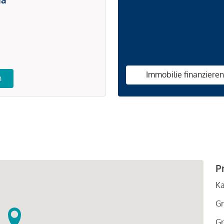
Immobilie finanziere
n
P
Ka
Gr
Gr