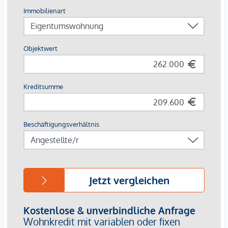
Walk-In-Duschen mit Glastrennwand bzw.
Badewannen, je nach Grundriss
Eichenparkett in den Wohnräumen
Fliesen in Bad, WC und Abstellräumen
Die Lage:
Die Lage überzeugt mit kurzen Wegen und hoher
Alltagstauglichkeit. Für Wege mit dem Fahrrad bietet der
Standort sehr gute Voraussetzungen: Die Innenstadt ist in
ca. 10 Minuten mit dem Rad erreichbar. Attraktive Geh- und
Radverbindungen machen das Umfeld zusätzlich besonders
interessant.
Die öffentliche Verkehrsanbindung ist ebenfalls sehr gut:
Über die Straßenbahnlinie 4 bestehen direkte
Verbindungen, unter anderem in Richtung Graz
Hauptbahnhof, Hauptplatz/Congress und Jakominiplatz. Der
Graz Hauptbahnhof ist in rund 5 Minuten, der