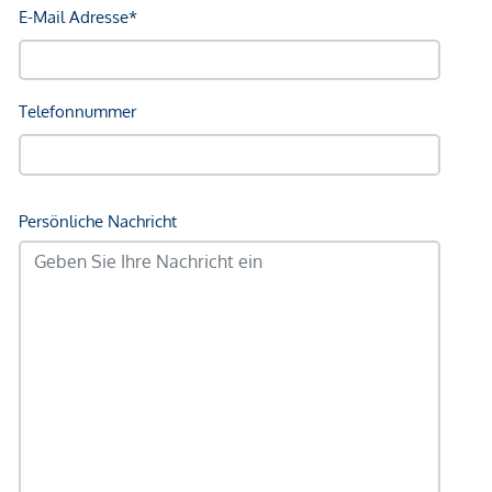
Kinder & Schulen
Schule <750m
Kindergarten <500m
Universität <1.000m
Höhere Schule <1.000m
Nahversorgung
Supermarkt <500m
Bäckerei <500m
Einkaufszentrum <1.500m
Sonstige
Geldautomat <500m
Bank <250m
Post <750m
Polizei <750m