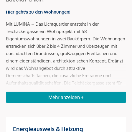
Hier geht’s zu den Wohnungen!
Mit LUMINA – Das Lichtquartier entsteht in der
Teichäckergasse ein Wohnprojekt mit 58
Eigentumswohnungen in zwei Baukörpern. Die Wohnungen
erstrecken sich über 2 bis 4 Zimmer und überzeugen mit
durchdachten Grundrissen, großzügigen Freiflächen und
einem eigenständigen, architektonischen Konzept. Ergänzt
wird das Wohnangebot durch attraktive
Gemeinschaftsflächen, die zusätzliche Freiräume und
Aufenthaltsqualität schaffen. Die Teichäckergasse steht für
ein Wohnumfeld mit viel Freiraum und besonderem
Mehr anzeigen +
Grünbezug. Angrenzend an das Stadtwäldchen entsteht ein
Standort, der ein autofreies Quartier, großzügige Freiräume
und hohe Aufenthaltsqualität auf attraktive Weise
miteinander verbindet.
Energieausweis & Heizung
Durchdachte Grundrisse und helle Wohnräume