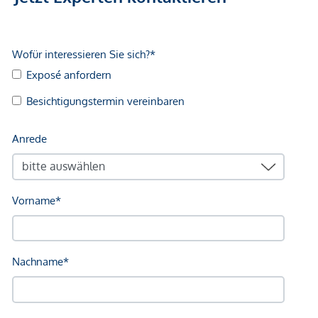
Kundenprovision: 3 %
Fertigstellung: voraussichtlich Q2/2027
Wir weisen darauf hin, dass zwischen dem Vermittler und
dem zu vermittelnden Dritten ein familiäres oder
wirtschaftliches Naheverhältnis besteht.
Der Vermittler ist als Doppelmakler tätig.
Infrastruktur / Entfernungen
Gesundheit
Arzt <500m
Apotheke <1.250m
Klinik <250m
Krankenhaus <750m