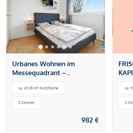
Urbanes Wohnen im
FRI
Messequadrant –
KAP
modernes Design trifft Top-
ATT
ca. 65,18 m² Nutzfläche
ca. 
Lage in Graz
BAL
3 Zimmer
3 Zi
982 €