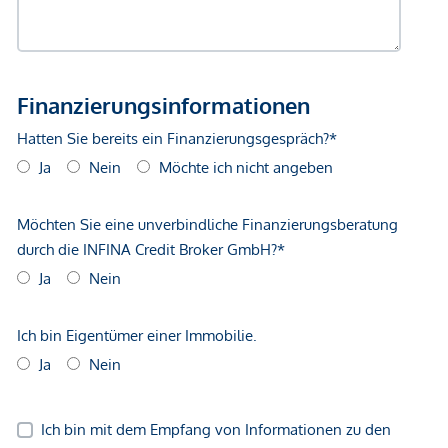
Verkehr
Bus <500m
Straßenbahn <500m
Autobahnanschluss <3.250m
Bahnhof <1.000m
Flughafen <8.750m
Angaben Entfernung Luftlinie / Quelle: OpenStreetMap
*Der Vertrag kommt nicht mit der INFINA Credit Broker
GmbH zustande. Das Objekt wird von einem externen
Immobilienunternehmen angeboten. Allfällige aus dem
Vertragsabschluss resultierende Rechte sind ausschließlich
gegenüber dem anbietenden Immobilienunternehmen
geltend zu machen. Wir weisen Sie darauf hin, dass die
gemachten Angaben und Informationen lediglich
unverbindliche Vorabinformationen sind und daher ohne