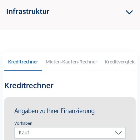
2 Baukörper mit insgesamt 58 Eigentumswohnungen
Infrastruktur
2-4 Zimmer Wohnungen
Balkone, Terrassen und Eigengärten im Erdgeschoss
Großzügige Raumhöhen
Tiefgaragenparkplätze langfristig anmietbar
Lichtinstallation „Wortklauberei“ verleiht eine
künstlerische Identität
Kreditrechner
Mieten-Kaufen-Rechner
Kreditvergleich
Die Ausstattung:
Beheizung mittels oberflächennaher
Kreditrechner
Betonkernaktivierung auf Basis von Fernwärme mit
sommerlicher Temperierung
Kontrollierte Wohnraumlüftung mit
Wärmerückgewinnungskonzept
außenliegender Sonnenschutz mittels elektrisch
bedienbarer Raffstores
3-Scheiben-Verglaste Kunststofffenster mit
Aluminium-Deckschalen