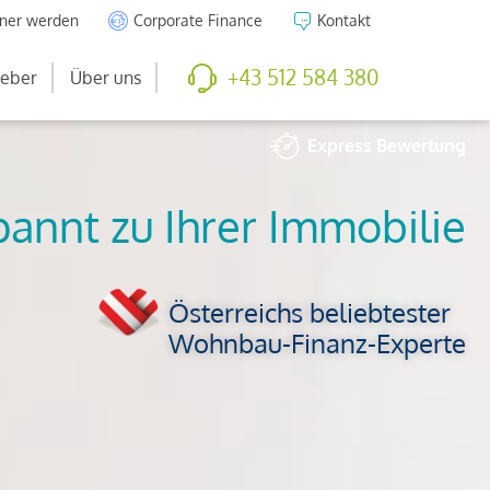
tner werden
Corporate Finance
Kontakt
+43 512 584 380
eber
Über uns
Express
Bewertung
So viel ist Ihre
Immobilie wert
Österreichs beliebtester
Wohnbau-Finanz-Experte