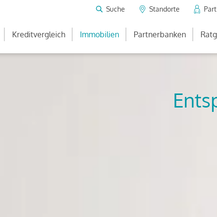
Suche
Standorte
Par
Kreditvergleich
Immobilien
Partnerbanken
Ratg