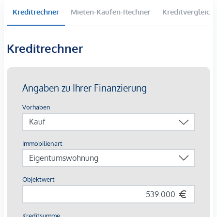
Kreditrechner
Mieten-Kaufen-Rechner
Kreditvergleich
Das Neubauprojekt Seestraße entsteht in äußerst ruhiger
und naturreicher Umgebung wenige Gehminuten vom
Hafen Rohner in Fußach entfernt. Direkt am Rheindamm ist
Kreditrechner
erstklassige Wohnqualität garantiert: Mit dem Fahrrad sind
es wenige Minuten zum Badestrand Hörnlebad bzw. zum
Bodensee.
In ebenso kurzer Zeit ist das Naturschutzgebiet Rheindelta
zu erreichen, welches beinah vor Ihrer Haustüre beginnt. Das
Rheindelta ist nicht umsonst für seine atemberaubende
Schönheit bekannt. Die Gebiete am Rhein und Bodensee
sind Lebensraum für zahlreiche seltene Vogel- und
Pflanzenarten und zu jeder Jahreszeit einen Besuch wert.
Eine herrliche und kurze Fahrradtour entfernt liegt auch das
Naturschutzgebiet Rohrspitz mit weiteren schönen
Naturplätzen. Die nächsten Einkaufsmöglichkeiten, eine
Bäckerei und das Ortszentrum Fußach sind in ca. 5 Minuten