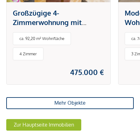
Großzügige 4-
Mod
Zimmerwohnung mit
Wohn
schöner Südwest-Loggia in
Terr
ca. 92,20 m² Wohnfläche
ca. 
Bregenz
Laut
4 Zimmer
3 Zi
475.000 €
Mehr Objekte
Zur Hauptseite Immobilien