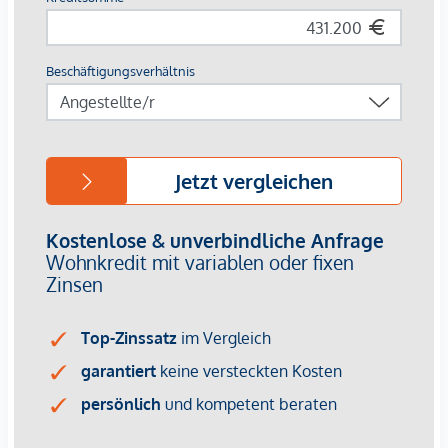
mit dem Rad erreichbar. Mit dem Auto sind es ca. 5
Fahrminuten in die Nachbargemeinde Hard und ca. 15
Minuten nach Bregenz. Eine Bushaltestelle liegt 10
Gehminuten entfernt und bringt Sie unter anderem zum
Bahnhof Hard-Fußach. So sind Ihnen nicht nur eine herrliche
Natur direkt vor Ihrem Zuhause, sondern auch eine gute
Infrastruktur und Verkehrsanbindung sicher.
Weitere Wohneinheiten und Projekte finden Sie auf unserer
Homepage: www.zima.at
*Der Vertrag kommt nicht mit der INFINA Credit Broker
GmbH zustande. Das Objekt wird von einem externen
Immobilienunternehmen angeboten. Allfällige aus dem
Vertragsabschluss resultierende Rechte sind ausschließlich
gegenüber dem anbietenden Immobilienunternehmen