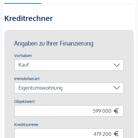
ein Kinderspielplatz für einen hohen täglichen
Wohnkomfort.
Kreditrechner
ERSTKLASSIG WOHNEN ZWISCHEN STADT UND NATUR
Die Lage am Fuß des Fallenbergs in Dornbirn bietet einige
Vorteile im täglichen Leben. Die Innenstadt Dornbirn ist
sowohl mit öffentlichen Verkehrsmitteln als auch mit dem
Fahrrad oder Auto schnell erreichbar. Hier laden zahlreiche
Cafés, Restaurants, der herrliche Wochenmarkt sowie
zahlreiche Events zum Verweilen ein.
Neben der Innenstadt sorgt auch das nahegelegene
Gewerbegebiet Dornbirn Schwefel für eine bestens
ausgebaute Nahversorgung mit diversen Geschäften und
Dienstleistern. Wenige Meter vom Neubauprojekt entfernt
liegt eine Bushaltestelle – alle paar Minuten verkehren