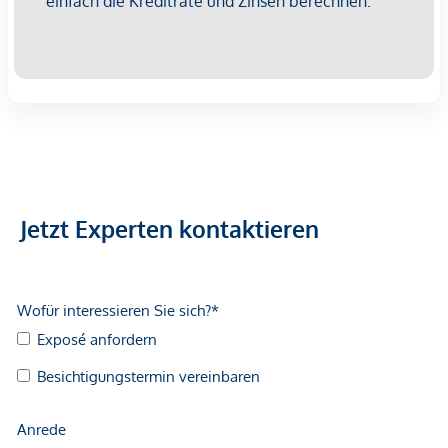
GmbH zustande. Das Objekt wird von einem externen
Immobilienunternehmen angeboten. Allfällige aus dem
Vertragsabschluss resultierende Rechte sind ausschließlich
gegenüber dem anbietenden Immobilienunternehmen
geltend zu machen. Wir weisen Sie darauf hin, dass die
gemachten Angaben und Informationen lediglich
unverbindliche Vorabinformationen sind und daher ohne
Gewähr erfolgen. Der Vermittler ist als Doppelmakler tätig.
Jetzt Experten kontaktieren