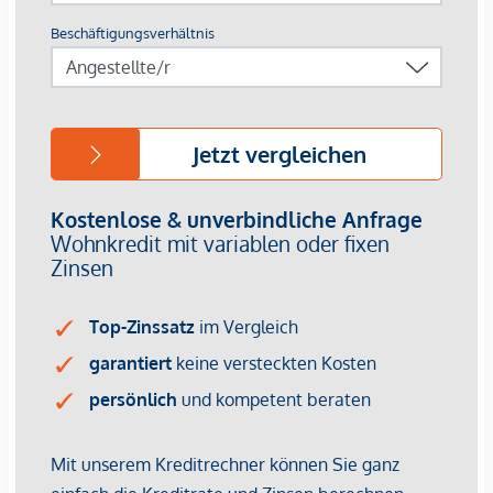
Busse Richtung Dornbirn Bahnhof. Auch zur
Autobahnauffahrt Dornbirn Nord ist es nicht weit.
Neben den Vorzügen der Stadt wartet auf die Bewohner der
Mähdergasse auch Naherholung und Natur in direktem
Umfeld. Die Talstation der Karrenseilbahn, das Waldbad
Enz und die Rappenlochschlucht sind nur wenige
Fahrminuten entfernt und bieten Freizeitmöglichkeiten der
besonderen Art. Im Winter bietet das Skigebiet „Bödele“
beste Pistenverhältnisse für spontane Skitage. Egal, ob Sie
Wert auf Wohnqualität oder Freizeitmöglichkeiten legen, in
Dornbirn und Umgebung werden Sie garantiert fündig
Weitere Wohneinheiten und Projekte finden Sie auf unserer
Homepage: www.zima.at
*Der Vertrag kommt nicht mit der INFINA Credit Broker