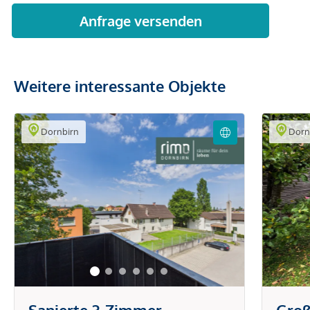
Weitere interessante Objekte
Dornbirn
Dorn
Sanierte 3-Zimmer-
Groß