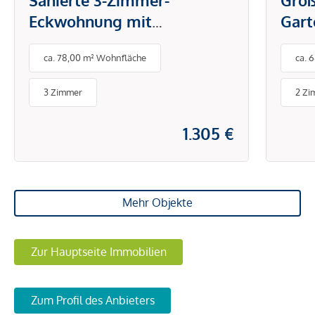
Eckwohnung mit
Gar
westseitiger Terrasse –
von 
ca. 78,00 m² Wohnfläche
ca. 
Ruhelage mit bester
Infrastruktur
3 Zimmer
2 Zi
1.305 €
Mehr Objekte
Zur Hauptseite Immobilien
Zum Profil des Anbieters