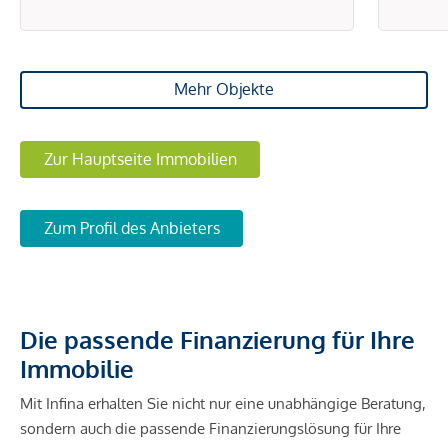
Immobilienunternehmen angeboten. Allfällige aus dem
Vertragsabschluss resultierende Rechte sind ausschließlich
gegenüber dem anbietenden Immobilienunternehmen
geltend zu machen. Wir weisen Sie darauf hin, dass die
Mehr Objekte
gemachten Angaben und Informationen lediglich
unverbindliche Vorabinformationen sind und daher ohne
Gewähr erfolgen. Der Vermittler ist als Doppelmakler tätig.
Zur Hauptseite Immobilien
Zum Profil des Anbieters
Die passende Finanzierung für Ihre
Immobilie
Mit Infina erhalten Sie nicht nur eine unabhängige Beratung,
sondern auch die passende Finanzierungslösung für Ihre