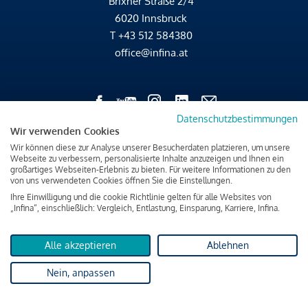
Brixner Straße 2/4
6020 Innsbruck
T
+43 512 584380
office@infina.at
Datenschutzbestimmungen
Wir verwenden Cookies
Impressum
Wir können diese zur Analyse unserer Besucherdaten platzieren, um unsere
Datenschutz & Cookies
Webseite zu verbessern, personalisierte Inhalte anzuzeigen und Ihnen ein
großartiges Webseiten-Erlebnis zu bieten. Für weitere Informationen zu den
Verbraucherschutzinformation & rechtliche Hinweise
von uns verwendeten Cookies öffnen Sie die Einstellungen.
Ihre Einwilligung und die cookie Richtlinie gelten für alle Websites von
„Infina“, einschließlich: Vergleich, Entlastung, Einsparung, Karriere, Infina.
Alle akzeptieren
Ablehnen
Nein, anpassen