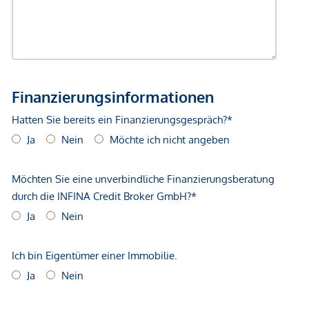
Terrasse mit ca. 11,73 m² und einen Garten mit ca. 64,19 m².
Dieser ist aus allen Räumen direkt begehbar und bringt die
Natur sowie deren Wohlgefühl auch ins Innere der
Immobilie. Ankommen und genießen!
Die Aufteilung gliedert sich wie folgt:
Vorraum (ca. 5,5 m²)
Badezimmer 1 (ca. 6 m²) mit Badewanne,
Waschbecken und Waschmaschinenanschluss
Separates WC (ca. 1,6 m²) mit Handwaschbecken
Gang (ca. 6 m²)
Abstellraum (ca. 2 m²)
Offene Wohnküche (ca. 23,6 m²) mit zwei
Ausgängen zu Terrasse bzw. Garten
Zimmer 1 (ca. 14,8 m²) mit Ausgang in den Garten
Zimmer 2 (ca. 10,9 m²) mit Ausgang in den Garten
Terrasse (ca. 11,73 m²)
Garten (ca. 64,19 m²)