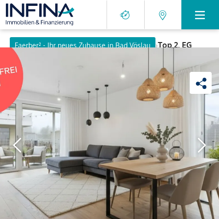
›
Top 2, EG
Faerber² - Ihr neues Zuhause in Bad Vöslau