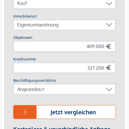
Faerber² - WILLKOMMEN IN IHREM NEUEN ZUHAUSE IN
BAD VÖSLAU
Liebe auf den ersten Blick – die verspürt man, wenn man
das
Wohnbauprojekt Faerber² in Bad Vöslau
kennenlernt.
Lichtdurchflutete Räume, hochwertige Materialien,
großzügige Außenflächen treffen hier auf Design und
durchdachte Grundrisse.
Ob Garten- oder Dachgeschoßwohnung, Single- oder
Familiengröße, Eigennutzer oder Anleger – die
2 bis
4-
Zimmer-Wohnungen mit Flächen von ca. 50 bis ca. 96 m2
(plus privater Außenfläche) erfüllen Ihre ganz persönlichen
Wunschvorstellungen!
Um einige
Ausstattungs-Highlights
Ihrer zukünftigen
Immobilie herauszugreifen (komplette Liste im Folgenden):
Echtholz-Parkettböden, modernes Feinsteinzeug, elegante
Marken-Sanitärausstattung, Fußbodenheizung,