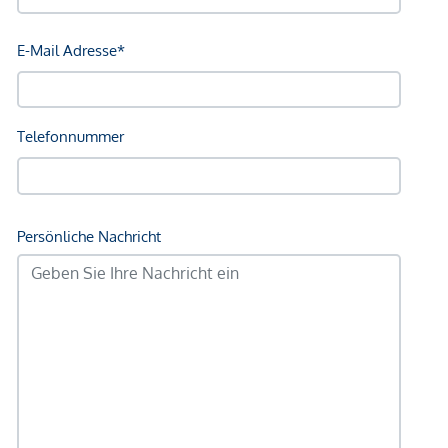
Kinderspielplatz im Freien
63 Tiefgaragenstellplätze
Kinderwagen- & Fahrradabstellräume
Parteienkeller für jede Wohnung
Energiemanagement-System für E-Ladestationen
vorbereitet
Bezugsfertig
ENERGIEAUSWEIS
Daten gem. Energieausweis vom 15.12.2022. Änderungen
zufolge technischer Notwendigkeiten vorbehalten
Stiege 1: 34,3 kWh/m²a, f GEE 0,71
Stiege 2: 27,3 kWh/m²a, f GEE 0,68
WOHNUNG STIEGE 1 | TOP 2
Die 3-Zimmer-Wohnung ist im Erdgeschoss gelegen und
bietet eine Wohnfläche von ca. 70,56 m² sowie eine