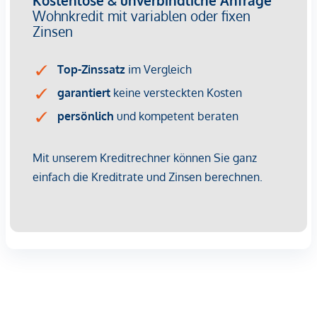
funkbetriebener Außensonnenschutz. Zudem finden sich auf
dem Dach
PV-Anlagen
zur kostenschonenden
Energiegewinnung für die Allgemeinbereiche. Jeder
Wohnung ist ein
Kellerabteil
zugeordnet.
Fahrradabstellplätze, Kinderwagenraum, Spielplatz sowie
eine Tiefgarage vervollständigen das Angebot des
durchdachten, modernen und nachhaltigen Projekts. Bei 2-
Zimmer-Wohnungen ist ein
Tiefgaragenplatz
(ab €
20.000,–) verpflichtend zusätzlich zu erwerben. Bei 3- und
4-Zimmer-Wohnungen gibt es zwei Stellplätze zum
vergünstigten Paketpreis (ab € 28.000,–).
AUSSTATTUNG
Fußbodenheizung mittels Fernwärme
Hochwertiges Feinsteinzeug in den Nassräumen
Moderne und elegante Marken-Sanitärausstattung
Badewannen in Sanitäracryl bzw. bodennahe Duschen