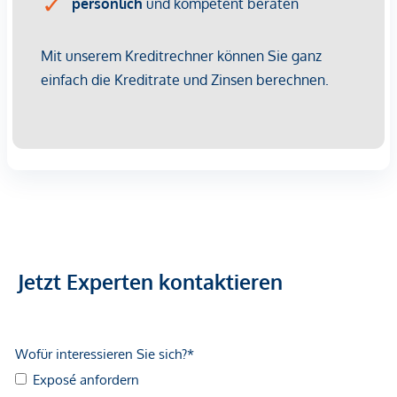
Die Finanzierung Ihrer Traum-Eigentumswohnung sollte
kein Hindernis sein: Wir haben Ihren Wohntraum und
Zugang zu Finanzierungsexperten, die es möglich machen.
Egal, ob Sie zum ersten Mal kaufen oder Ihre Investitionen
erweitern möchten - wir haben die passenden Angebote für
Sie!
Zusätzlich sparen Sie jetzt bis zu € 11.500 durch den Entfall
von Nebengebühren.
Weitere Wohneinheiten und Projekte finden Sie auf unserer
Homepage: www.zima.at
Jetzt Experten kontaktieren
*Der Vertrag kommt nicht mit der INFINA Credit Broker
GmbH zustande. Das Objekt wird von einem externen
Immobilienunternehmen angeboten. Allfällige aus dem
Vertragsabschluss resultierende Rechte sind ausschließlich
gegenüber dem anbietenden Immobilienunternehmen