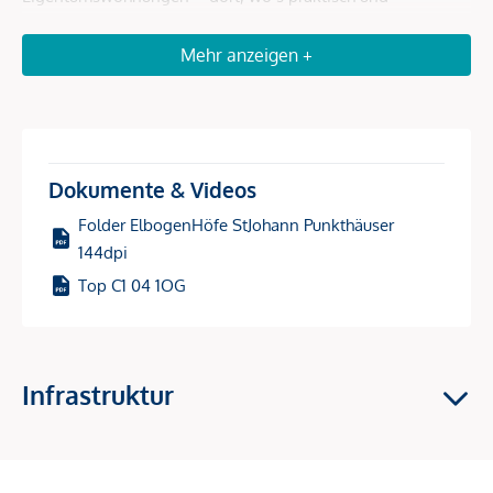
„gmiatlich“ ist – entstanden. Oben wohnen, unten
erledigen: Ein Supermarkt und eine Apotheke im Haus
Mehr anzeigen +
machen den Alltag einfacher. Ein Zuhause für alle, die es
gern bequem haben – mitten im Dorf, mitten im Leben und
mit atemberaubendem Weitblick. Das Projekt ist bereits
fertiggestellt und bezugsbereit.
Dokumente & Videos
Folder ElbogenHöfe StJohann Punkthäuser
144dpi
Hier erwarten Sie Wohnungen für verschiedene
Top C1 04 1OG
Wohnbedürfnisse – von der durchdachten 1-Zimmer
Wohnung für z.B. Pendler über leistbare
Familienwohnungen bis hin zu exklusiven Penthäusern.
Besonders spannend: Die Gartenwohnungen liegen nicht
Infrastruktur
im Erdgeschoss, sondern eine Etage höher – so genießt
man das Beste aus beiden Welten: einen eigenen Garten
und eine erhöhte Lage mit Weitblick und Privatsphäre.