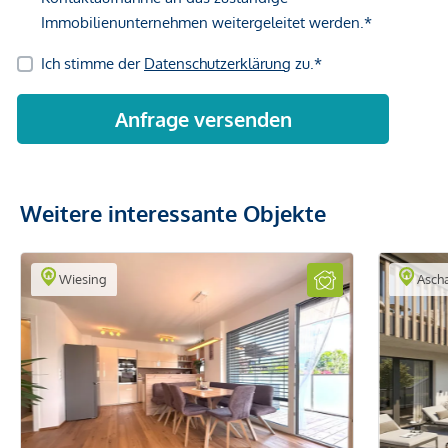
Weitere interessante Objekte
Wiesing
Ascha