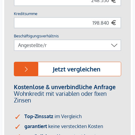
Insgesamt 542 Pistenkilometer, 180 Liftanlagen, 80
bewirtschaftete Almen, 1.200 km Bikerouten und 1.400 km
Wanderstrecken untermauern die schier unendlich
erscheinenden Freizeitmöglichkeiten. Die Gebiete
Hochzillertal und Zillertal Arena liegen nur wenige
Fahrtminuten vom Neubauprojekt entfernt. Durch die Lage
Ihres neuen Zuhauses wirkt die Bewältigung des Alltags
entspannt, da sich der Bahnhof, die Volksschule, der
Kindergarten und sämtliche Nahversorger in unmittelbarer
Nähe befinden. Des Weiteren liegt das Zillertaler
Kletterzentrum oder der Freizeitpark Aufenfeld, welcher über
einen Badesee, ein Hallenbad und viele andere
Möglichkeiten zum Entspannen verfügt, weniger als 2 km
entfernt.
JETZT: Sorgenfreie Finanzierung für Ihre
Eigentumswohnung!