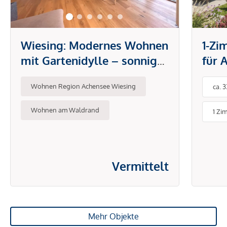
Wiesing: Modernes Wohnen
1-Z
mit Gartenidylle – sonnige
für 
3-Zi.-Neubauwohnung zu
Eige
Wohnen Region Achensee Wiesing
ca. 
verkaufen
Wohnen am Waldrand
1 Zi
Vermittelt
Mehr Objekte