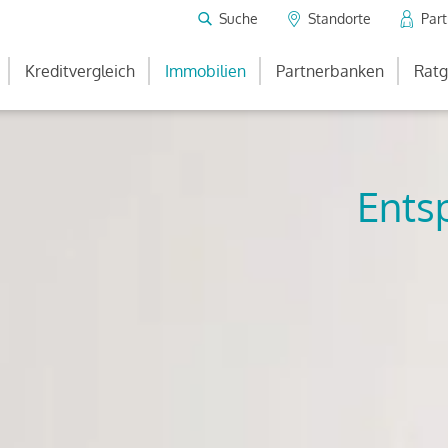
Suche
Standorte
Par
Kreditvergleich
Immobilien
Partnerbanken
Ratg