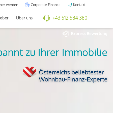
tner werden
Corporate Finance
Kontakt
+43 512 584 380
eber
Über uns
Express
Bewertung
So viel ist Ihre
Immobilie wert
Österreichs beliebtester
Wohnbau-Finanz-Experte