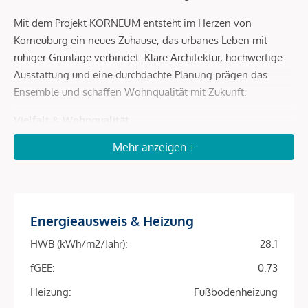
Mit dem Projekt KORNEUM entsteht im Herzen von
Korneuburg ein neues Zuhause, das urbanes Leben mit
ruhiger Grünlage verbindet. Klare Architektur, hochwertige
Ausstattung und eine durchdachte Planung prägen das
Ensemble und schaffen Wohnqualität mit Zukunft.
Vielfalt & Wohnqualität
Mehr anzeigen +
Das KORNEUM umfasst 135 Eigentumswohnungen in sechs
Häusern, mit 1–4 Zimmern und Wohnflächen zwischen 40
und 109 m², ergänzt durch eine stilvolle Villa. Jede Einheit
überzeugt durch helle Grundrisse und private Freiflächen –
Balkon, Loggia, Terrasse oder Garten erweitern das Wohnen
Energieausweis & Heizung
ins Freie. Zusätzlich sorgen 182 Garagenstellplätze für
HWB (kWh/m2/Jahr):
28.1
Alltagstauglichkeit und Komfort.
fGEE:
0.73
Einzigartige Lage
Heizung:
Fußbodenheizung
Das KORNEUM entsteht in der Rosalia Czech-Gasse 10-12,