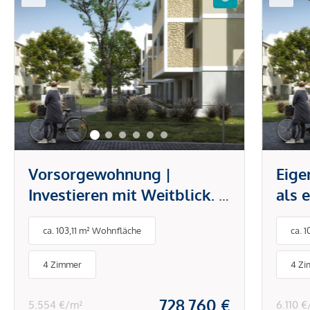
Vorsorgewohnung |
Eig
Investieren mit Weitblick. |
als e
4 - Zimmer Anlagewohnung
Zim
ca. 103,11 m² Wohnfläche
ca. 
- Top 15
15
4 Zimmer
4 Z
728.760 €
5.554 €/m²
6.110 