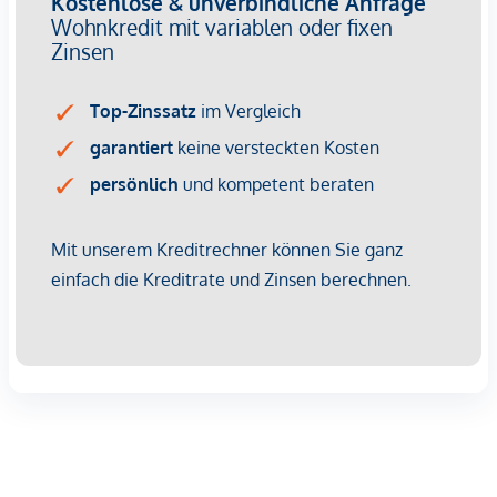
Kaufpreis (zzgl. USt und Barauslagen).
Das KORNEUM bietet eine einmalige Gelegenheit für alle,
die ein Zuhause suchen, welches sowohl die Lebendigkeit
der Stadt als auch die Ruhe der Natur einfängt.
Hier wohnen Sie nicht nur – hier leben Sie auf.
*Der Vertrag kommt nicht mit der INFINA Credit Broker
GmbH zustande. Das Objekt wird von einem externen
Immobilienunternehmen angeboten. Allfällige aus dem
Vertragsabschluss resultierende Rechte sind ausschließlich
gegenüber dem anbietenden Immobilienunternehmen
geltend zu machen. Wir weisen Sie darauf hin, dass die
gemachten Angaben und Informationen lediglich
unverbindliche Vorabinformationen sind und daher ohne
Gewähr erfolgen. Der Vermittler ist als Doppelmakler tätig.