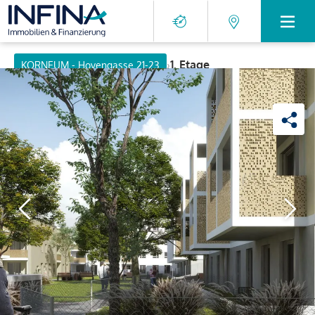
›
1. Etage
KORNEUM - Hovengasse 21-23