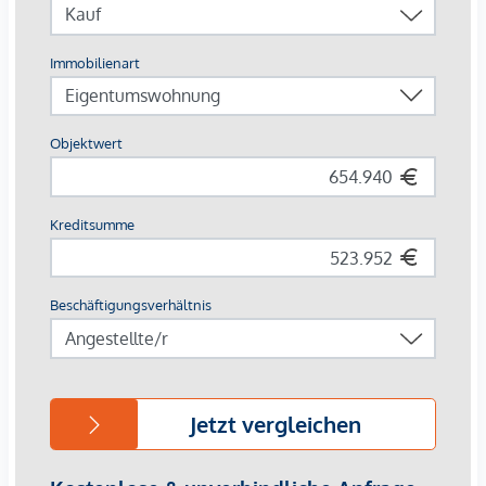
verzichten zu wollen.
Nachhaltiges Wohnen
Das Projekt setzt auf zukunftsorientierte Energieeffizienz:
Moderne Luft-Wärmepumpe, die Vorbereitung für
Photovoltaik-Anlagen sowie E-Ladestationen sind Teil des
Konzepts. Ein angestrebtes klima.aktiv-Zertifikat
unterstreicht den nachhaltigen Anspruch. Hochwertige
Materialien wie Parkettboden, 3-fach-verglaste Fenster
sowie optional Küchen mit Miele-Geräten schaffen ein
Wohnumfeld, das heute begeistert und morgen Bestand hat.
Kostentransparenz
: Die ausgewiesenen Preise verstehen
sich als Gesamtfixkaufpreis exklusive aller gesetzlichen
Nebenkosten. Dazu zählen 3,5% Grunderwerbsteuer und
1,1% Grundbucheintragungsgebühr vom Gesamt-Kaufpreis
sowie das Treuhandentgelt inklusive
Vertragserrichtungsentgelt in Höhe von 1,5% vom Gesamt-