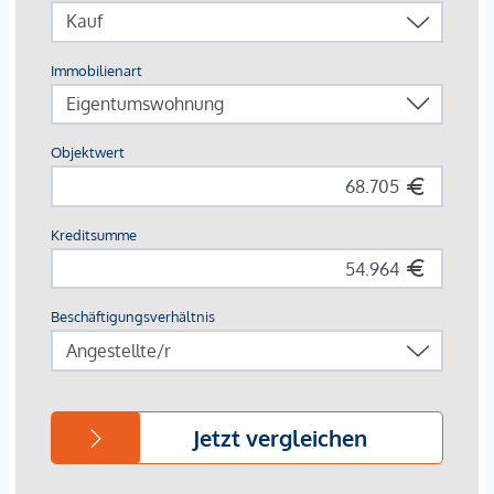
Beschreibung *
DAS PROJEKT – Wohnen mit
Weitblick
Am sonnigen Südhang des Kahlenbergs entsteht mit dem
Wohnprojekt Unterer Schreiberweg 49
ein
außergewöhnliches Refugium für all jene, die urbanes Leben
mit Ruhe, Natur und stilvollem Wohnen verbinden möchten.
Inmitten der sanften Weinberge des 19. Bezirks bietet dieser
exklusive Neubau 11 hochwertig ausgestattete
Eigentumswohnungen mit traumhaftem Ausblick und
direktem Zugang zur Natur.
STILVOLL RESIDIEREN – Architektur
mit Charakter