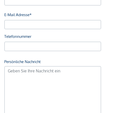
Grüne
Ca. 59 bis 171 m² Wohnfläche
Hauseigene Tiefgarage mit ausreichender
Stellplatzanzahl
Zusätzliche Lager/Hobbyraumflächen zur Verfügung
NEBENKOSTEN
Der guten Ordnung halber halten wir fest, dass, sofern im
Angebot nicht anders vermerkt, bei erfolgreichem
Abschlussfall eine Provision anfällt, die den in der
Immobilienmaklerverordnung BGBI. 262 und 297/1996
festgelegten Sätzen entspricht – das sind 3 % des
Kaufpreises zzgl. 20 % USt. Diese Provisionspflicht besteht
auch dann, wenn Sie die Ihnen überlassenen Informationen
an Dritte weitergeben. Es besteht ein wirtschaftliches
Naheverhältnis zum Verkäufer.