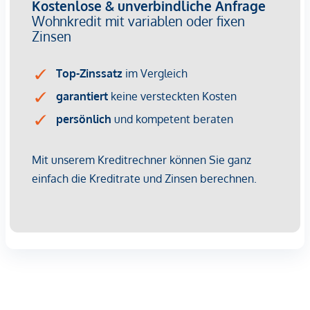
Zeitlose Eleganz trifft moderne Raffinesse: Die durchdachte
Architektur fügt sich harmonisch in das grüne, gewachsene
Umfeld ein und verleiht dem Projekt eine besondere
Identität. Die langlebige
Klinkerfassade
, kombiniert mit
hochwertigen Ausstattungselementen, schafft ein stimmiges
Gesamtbild – edel, authentisch und mit Liebe zum Detail.
Das stilvolle Gesamtkonzept wird durch exklusive
Annehmlichkeiten ergänzt:
Ein hauseigener
Weinkeller
für Ihre privaten Schätze
Großzügige, bis zu
56 m² große Lagerräume
als
optionale Erweiterung
Eine moderne
Tiefgarage
mit direktem Zugang zu
allen Einheiten
Hier wohnen Sie nicht einfach –
Sie residieren
. Wie ein fein
abgestimmter Cuvée verbinden sich hier alle Komponenten
zu einem Lebensgefühl, das seinesgleichen sucht.