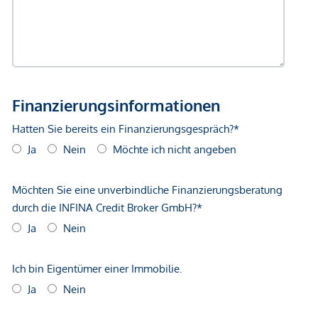
*Der Vertrag kommt nicht mit der INFINA Credit Broker
GmbH zustande. Das Objekt wird von einem externen
Immobilienunternehmen angeboten. Allfällige aus dem
Vertragsabschluss resultierende Rechte sind ausschließlich
gegenüber dem anbietenden Immobilienunternehmen
geltend zu machen. Wir weisen Sie darauf hin, dass die
gemachten Angaben und Informationen lediglich
unverbindliche Vorabinformationen sind und daher ohne
Gewähr erfolgen. Der Vermittler ist als Doppelmakler tätig.