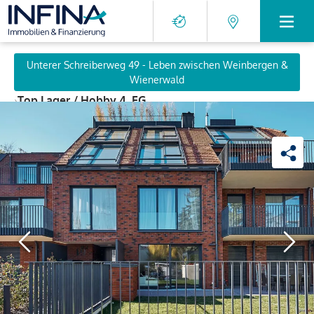
Unterer Schreiberweg 49 - Leben zwischen Weinbergen &
Wienerwald
›
Top Lager / Hobby 4, EG