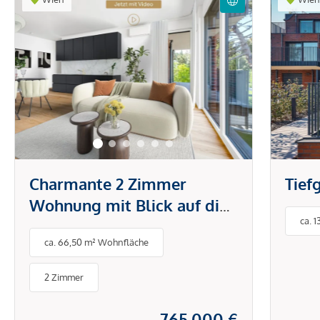
Charmante 2 Zimmer
Tief
Wohnung mit Blick auf die
ca. 
Weingärten
ca. 66,50 m² Wohnfläche
2 Zimmer
765.000 €