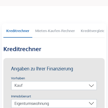
Währing, im Nordwesten Wiens und ist durch eine gute
Infrastruktur mit zahlreichen Parks geprägt. Besonders zu
erwähnen ist die ruhige Lage im Wohngebiet. Sowie die
direkte Nähe zu der U-Bahn Station U6 Michaelbeuern-AKH
welche in 7 Gehminuten zu erreichen ist. Die Hernalser
Kreditrechner
Mieten-Kaufen-Rechner
Kreditvergleich
Hauptstraße mit ihrer Vielzahl an Geschäften deckt den
täglichen Bedarf und bereitet Einkaufslaune. Diverse
Bildungseinrichtungen wie Volksschulen, Gymnasien und
Kreditrechner
die Medizinische Universität Wien befinden sich in
fußläufiger Entfernung.
Diverse Freizeitmöglichkeiten bieten sich in unmittelbarer
Umgebung, wie z.B.: das Jörgerbad, Plus Bowling Center
diverse Parkanlagen und Vieles mehr.
Kaufpreis des Stapelparkplatzes
EUR 35.000,-
3 % Kundenprovision