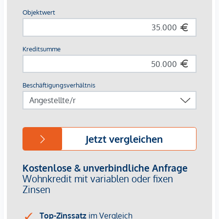
Fertigstellung:
bereits erfolgt
Rechtlicher Hinweis:
Je nach Objekt und rechtlicher Einordnung unterliegen die
Objekte unterschiedlichen gesetzlichen
Mietzinsbeschränkungen.
Wir weisen darauf hin, dass zwischen dem Vermittler und
dem zu vermittelnden Dritten ein familiäres oder
wirtschaftliches Naheverhältnis besteht.
Der Vermittler ist als Doppelmakler tätig.
Infrastruktur / Entfernungen
Gesundheit
Arzt <250m
Apotheke <250m
Klinik <250m