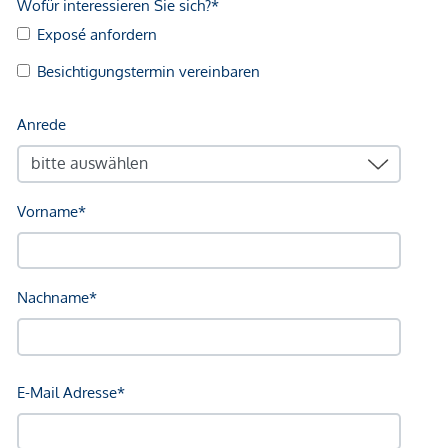
Verkehr
Bus <500m
U-Bahn <500m
Straßenbahn <500m
Bahnhof <500m
Autobahnanschluss <3.000m
Angaben Entfernung Luftlinie / Quelle: OpenStreetMap
*Der Vertrag kommt nicht mit der INFINA Credit Broker
GmbH zustande. Das Objekt wird von einem externen
Immobilienunternehmen angeboten. Allfällige aus dem
Vertragsabschluss resultierende Rechte sind ausschließlich
gegenüber dem anbietenden Immobilienunternehmen
geltend zu machen. Wir weisen Sie darauf hin, dass die
gemachten Angaben und Informationen lediglich