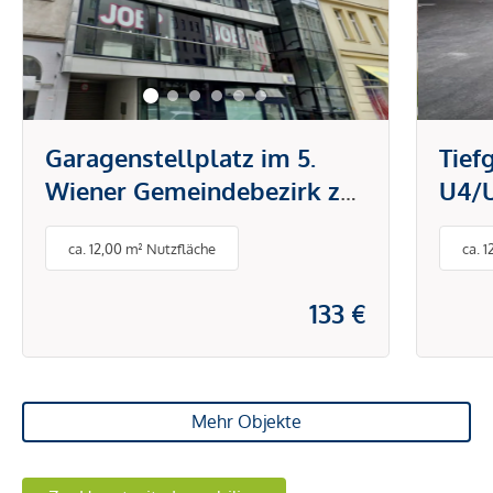
Garagenstellplatz im 5.
Tief
Wiener Gemeindebezirk zu
U4/U
vermieten
verm
ca. 12,00 m² Nutzfläche
ca. 
133 €
Mehr Objekte