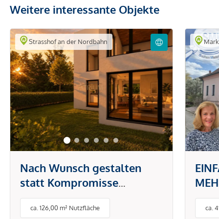
Weitere interessante Objekte
Strasshof an der Nordbahn
Markg
Nach Wunsch gestalten
EIN
statt Kompromisse
MEH
eingehen - Exklusives
VIEL
ca. 126,00 m² Nutzfläche
ca. 
Doppelhaus auf