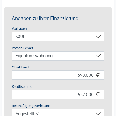
- Bankfiliale
- Apotheken
- Tankstellen
- Trafiken
- Postpartner
Überdies ist in rund 15 Minuten über die Westautobahn das
Auhofcenter in 1140 Wien zu erreichen. Diverse
Einzelhandelshops und Gaststätten und Restaurants runden
das Angebot ab.
Auch der Bildungsbereich ist durch folgende Einrichtungen
umfassend abgedeckt:
- Kindergarten
- Volksschulen
- Mittelschule
- Gymnasien