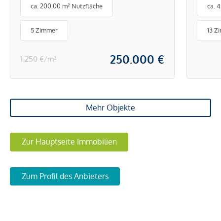
ca. 200,00 m² Nutzfläche
ca. 
Pielachtal - Natur pur
5 Zimmer
13 Z
250.000 €
1.250 €/m²
Mehr Objekte
Zur Hauptseite Immobilien
Zum Profil des Anbieters