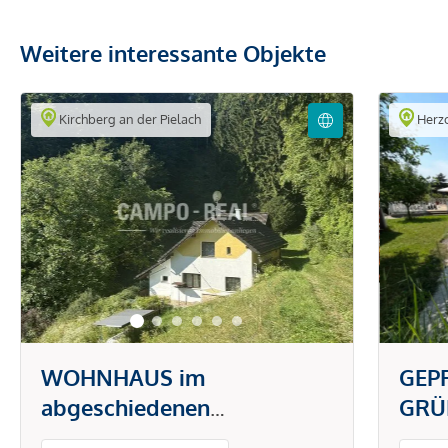
Weitere interessante Objekte
Kirchberg an der Pielach
Herz
WOHNHAUS im
GEP
abgeschiedenen
GRÜ
Grünlandbereich im