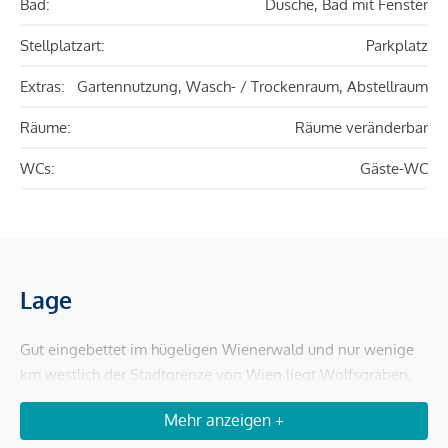
Bad:
Dusche, Bad mit Fenster
Stellplatzart:
Parkplatz
Extras:
Gartennutzung, Wasch- / Trockenraum, Abstellraum
Räume:
Räume veränderbar
WCs:
Gäste-WC
Lage
Gut eingebettet im hügeligen Wienerwald und nur wenige
km westlich der Stadtgrenze von Wien liegt Wolfsgraben,
eine grüne Wohfühloase, bei der 66% der Fläche bewaldet
Mehr anzeigen +
sind und sich ebenso der Wienerwaldsee ums Eck befindet.