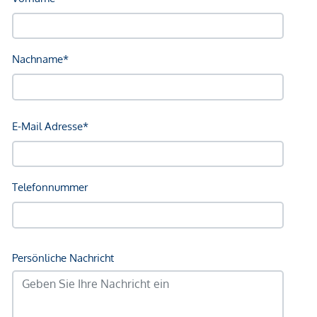
rund 17 qm vorgelagert. Perfekt zum Entspannen und für
gemütliche Mahlzeiten. Die Westausrichtung garantiert
genügend Sonnenstunden in den wunderschönen
Eigengarten.
Ausführliche Unterlagen zu Betriebs- und Energiekosten
sowie Gemeindeabgaben sind selbstverständlich
vorhanden und werden bei Interesse gerne übermittelt.
Diese Immobilie vor den Toren Wiens bietet ein faires Preis-
Leistungsverhältnis und überzeugt durch ein Gesamtpaket
aus Qualität, einem sehr guten und gepflegten
Erhaltungszustand sowie einem durchdachten, funktionalen
und gleichzeitig großzügigen Grundriss, der eine optimale
Nutzung des täglichen Lebens ermöglicht. Viel Grün, eine
optimale Verkehrsanbindung und Nahversorgung inklusive.
Vereinbaren Sie jetzt einen Besichtigungstermin,
Verfügbarkeit nach Vereinbarung!