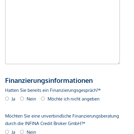
Der Vermittler ist als Doppelmakler tätig.
*Der Vertrag kommt nicht mit der INFINA Credit Broker
GmbH zustande. Das Objekt wird von einem externen
Immobilienunternehmen angeboten. Allfällige aus dem
Vertragsabschluss resultierende Rechte sind ausschließlich
gegenüber dem anbietenden Immobilienunternehmen
geltend zu machen. Wir weisen Sie darauf hin, dass die
gemachten Angaben und Informationen lediglich
unverbindliche Vorabinformationen sind und daher ohne
Gewähr erfolgen. Der Vermittler ist als Doppelmakler tätig.