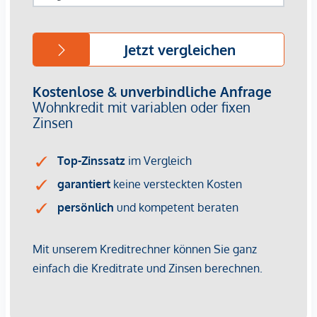
Beschreibung *
Dieses durchdachte Reihenendhaus ist idyllisch in die sanft
hügelige Landschaft des Wienerwaldes eingebettet und von
Altbaumbeständen und Blumenwiesen umgeben. Ein
Kraftplatz!
Zu den ca. 136 qm Nutzfläche auf 4 Etagen bietet die
Liegenschaft überdies großzügige Außenbereiche wie
Terrasse (17 qm) und Gärten (220 qm) sowie zwei
Aussenstellplätze. Die Kellerebene kann nicht nur als
Stauraum, sondern auch zu Wohn- und Arbeitszwecken
optimal genutzt werden. Die Zimmer eignen sich
hervorragend als Home Office, Hobbyraum, Werkstätte bzw.
als Fitnessraum oder Wirtschaftsraum.
Über eine eigene Zufahrt für die Anlage, gelangen Sie fast
bis direkt bis zum Hauseingang. Auf dem Vorplatz können