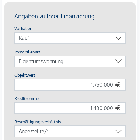
Gang mit Einbauschränken
Kleines Schlaf- oder Arbeitszimmer
Schlafzimmer mit begehbarer Garderobe und
Badezimmer (Dusche, Badewanne, Fenster, WC)
Zweites Schlafzimmer mit begehbarer Garderobe und
Terrasse
Weiteres Badezimmer mit Dusche, WC und Fenster
Dachboden: bietet zusätzliche Staufläche
Lage – Naturidylle mit perfekter
Anbindung
Am Fuße des Kahlenbergs, eingebettet in den Wienerwald,
befindet sich dieses Haus in einer der begehrtesten