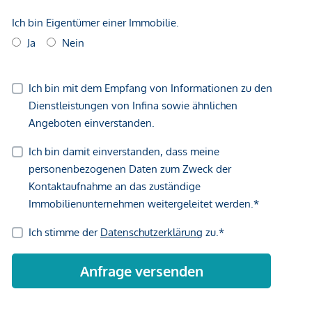
Maklervereinbarung:
Wir ersuchen um Verständnis, dass
wir bei Anfragen zur Objektadresse, bzw.
Besichtigungstermin aufgrund neuer gesetzlicher
Bestimmungen Unterlagen erst dann zusenden können,
wenn Sie vorab bestätigen, dass Sie unser sofortiges
Tätigwerden wünschen und über Ihre Rücktrittsrechte
aufgeklärt wurden. Sie bekommen nach Ihrer schriftlichen
Anfrage mit vollständiger Angabe des Namens, Anschrift
und Telefonnummer ein Email, in dem Sie diese Punkte
bestätigen müssen.
Haftungsausschluss:
Wir weisen darauf hin, dass
sämtliche Daten im vorliegenden Angebot sowie die von
unserem Büro an Sie weitergegebenen Auskünfte, vom
Eigentümer der Immobilie zur Verfügung gestellt wurden.
Ebenso sind Informationen von Dritten (z.B. behördliche
Informationen) eingeholt worden, auch für diese können wir