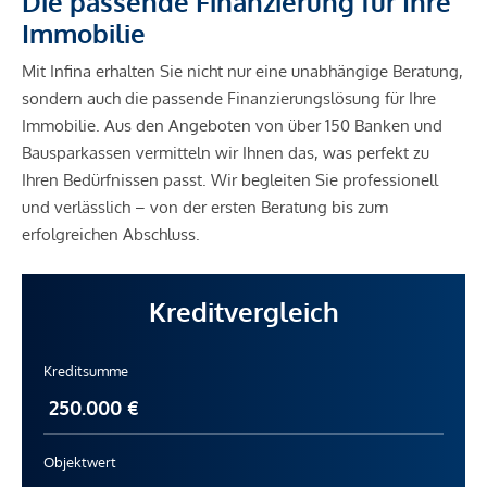
Die passende Finanzierung für Ihre
U-Bahn <4.500m
Immobilie
Straßenbahn <2.500m
Bahnhof <4.500m
Mit Infina erhalten Sie nicht nur eine unabhängige Beratung,
Autobahnanschluss <6.500m
sondern auch die passende Finanzierungslösung für Ihre
Immobilie. Aus den Angeboten von über 150 Banken und
Angaben Entfernung Luftlinie / Quelle: OpenStreetMap
Bausparkassen vermitteln wir Ihnen das, was perfekt zu
Ihren Bedürfnissen passt. Wir begleiten Sie professionell
und verlässlich – von der ersten Beratung bis zum
*Der Vertrag kommt nicht mit der INFINA Credit Broker
erfolgreichen Abschluss.
GmbH zustande. Das Objekt wird von einem externen
Immobilienunternehmen angeboten. Allfällige aus dem
Vertragsabschluss resultierende Rechte sind ausschließlich
Kreditvergleich
gegenüber dem anbietenden Immobilienunternehmen
geltend zu machen. Wir weisen Sie darauf hin, dass die
Kreditsumme
gemachten Angaben und Informationen lediglich
unverbindliche Vorabinformationen sind und daher ohne
Gewähr erfolgen. Der Vermittler ist als Doppelmakler tätig.
Objektwert