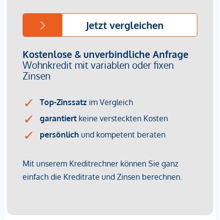
Wohnlagen Wiens – im 17. Bezirk, nahe der Grenze zum 19.
Bezirk und zu Niederösterreich. Absolute Ruhe, frische
Waldluft und unmittelbarer Zugang zu zahlreichen Wander-
und Radwegen prägen diese besondere Umgebung.
Zahlreiche Heurige in Neustift sowie ausgezeichnete
Restaurants entlang der Höhenstraße oder in Neuwaldegg
erreichen Sie in wenigen Minuten. Der nächste
Nahversorger ist mit Auto oder Bus in ca. 7 Minuten
erreichbar.
Wiener Innenstadt & A22: ca. 25 Minuten mit dem
Auto
Hütteldorf & A1 (Auhofcenter): ca. 15 Minuten mit dem
Auto
American International School: nur 7 Gehminuten
Buslinien 43A & 43B: ca. 11 Minuten zu Fuß