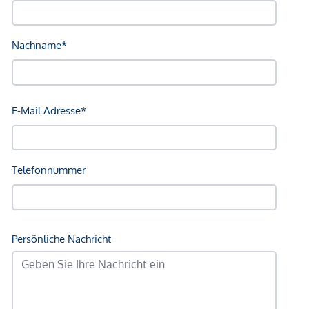
Maklerprovision: 3% d.KP. + 20% USt.
Kaufvertragshonorar: je nach Vereinbarung mit Ihrem
Vertragserrichter
Bei ernsthaftem Interesse stellen wir Ihnen
selbstverständlich gerne weitere Unterlagen zur Verfügung,
darunter beispielsweise:
Grundbuchsauszug
Wohnungseigentumsvertrag
Nutzwertgutachten
Protokolle von Eigentümerversammlungen (sofern
vorhanden) u. v. m.
Unser Rundum-Service für Sie:
Sollten Sie sich für diese Immobilie entscheiden, begleiten
wir Sie kompetent durch den gesamten Kaufprozess –