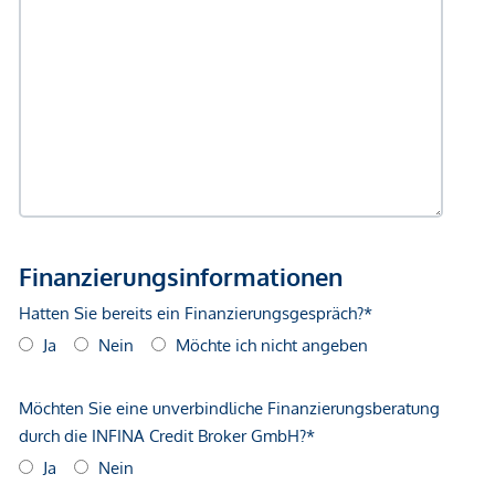
beginnend beim Kaufanbot über die Abstimmung
individueller Wünsche und die Vertragsunterzeichnung bis
hin zur Übergabe der Immobilie. Auch bei organisatorischen
Schritten wie der Ummeldung von Strom, Gas oder
Fernwärme stehen wir Ihnen unterstützend zur Seite.
Selbstverständlich stellen wir Ihnen dafür alle notwendigen
Formulare und Unterlagen bereit.
Darüber hinaus helfen wir Ihnen gerne bei der Finanzierung
Ihrer Wunschimmobilie und erarbeiten gemeinsam mit
unseren erfahrenen Finanzierungspartnern optimale
Lösungen zu attraktiven Konditionen.
Sie möchten Ihre Immobilie verkaufen?
Dann sind Sie bei uns bestens aufgehoben! Wir bieten
Ihnen eine unverbindliche und kostenfreie Erstberatung
inklusive fundierter Bewertung Ihrer Immobilie sowie einer
transparenten Darstellung aller relevanten Faktoren.