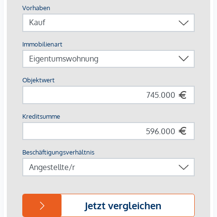
* Vorraum mit Garderobenbereich
* ⁠ Gäste - od. Arbeitszimmer
* Mehrere praktische Abstellräume
* Separates WC
Erdgeschoss:
* Großzügiger Wohn- und Essbereich
* Einbauküche
* Zugang zur Terrasse und zum Garten
* Sonnige Terrasse mit ca. 12 m²
* Gartenbereich mit vielseitigen Nutzungsmöglichkeiten
Obergeschoss:
* Drei Schlafzimmer
* Schrankraum