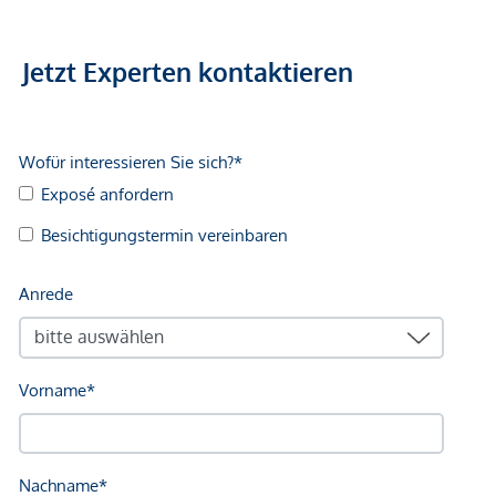
vorbereitet (Vorbereitung für Photovoltaikanlage sowie für
den möglichen Einbau einer Wärmepumpe bereits
vorhanden). Laut Vorschau der Hausverwaltung sind derzeit
Jetzt Experten kontaktieren
keine weiteren kurzfristigen oder langfristigen
Sanierungsmaßnahmen geplant.
Die monatliche Vorschreibung beträgt derzeit ca. € 291,63
inklusive Betriebskosten und Rücklage.
Lage & Infrastruktur:
Die Lage verbindet urbanen Komfort mit hoher
Lebensqualität im Grünen. Die Schnellbahnstation Wien-
Hadersdorf erreichen Sie in nur ca. 3 Gehminuten. Von dort
gelangen Sie in etwa 13 Minuten direkt zum Westbahnhof.
Zusätzlich befinden sich mehrere Buslinien sowie ein
Nachtbus praktisch direkt vor der Haustüre.