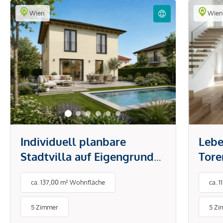
Wien
Wie
Individuell planbare
Lebe
Stadtvilla auf Eigengrund
Tore
in Wien-Donaustadt
Ihr 
ca. 137,00 m² Wohnfläche
ca. 
eige
5 Zimmer
5 Zi