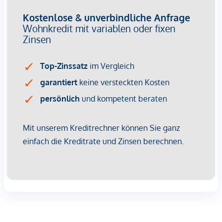
* Badezimmer mit Dusche und Badewanne
* Separates WC
Ausstattung:
* Hochwertige Internorm-Fenster mit Dreifachverglasung
* Jalousien
* Gasetagenheizung
* Einbauküche
* Parkett-, Laminat- und Fliesenböden
* Terrasse
* Garten
* Abstellräume
* Freistellplatz vor dem Haus
* Kabel-/Sat-TV
Die Wohnanlage wurde bereits umfassend modernisiert.
Das Dach des Blocks wurde erneuert und energetisch