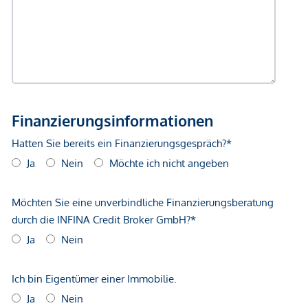
Sollte aktuell keine der angebotenen Immobilien Ihren
Vorstellungen entsprechen, unterstützen wir Sie
selbstverständlich gerne individuell bei der Suche nach Ihrer
Wunschimmobilie. Dank unseres Netzwerks und unseres
Zugangs zu zahlreichen Off-Market-Objekten erstellen wir
gerne ein persönliches Suchprofil und informieren Sie
frühzeitig über passende Angebote.
*Der Vertrag kommt nicht mit der INFINA Credit Broker
GmbH zustande. Das Objekt wird von einem externen
Immobilienunternehmen angeboten. Allfällige aus dem
Vertragsabschluss resultierende Rechte sind ausschließlich
gegenüber dem anbietenden Immobilienunternehmen
geltend zu machen. Wir weisen Sie darauf hin, dass die
gemachten Angaben und Informationen lediglich
unverbindliche Vorabinformationen sind und daher ohne
Gewähr erfolgen. Der Vermittler ist als Doppelmakler tätig.