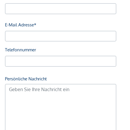
Die Westautobahn ist rasch erreichbar, wodurch auch eine
hervorragende Anbindung für Pendler gegeben ist.
Das nahegelegene Auhof Center bietet sämtliche
Einkaufsmöglichkeiten des täglichen Bedarfs sowie
zahlreiche weitere Geschäfte, Restaurants, Apotheke,
Baumarkt und Gartencenter. Kindergärten, Schulen und
Sporteinrichtungen befinden sich ebenfalls in unmittelbarer
Umgebung und sind bequem zu Fuß erreichbar.
Für Naturliebhaber bietet die Nähe zum Wienerwald
zahlreiche Freizeit- und Erholungsmöglichkeiten, Spazier-
und Radwege sowie ein hohes Maß an Wohnqualität.
Energieausweis:
HWB: ca. 102,99 kWh/m²a
Gültig bis: 08.01.2033