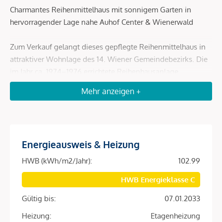
Charmantes Reihenmittelhaus mit sonnigem Garten in
hervorragender Lage nahe Auhof Center & Wienerwald
Zum Verkauf gelangt dieses gepflegte Reihenmittelhaus in
attraktiver Wohnlage des 14. Wiener Gemeindebezirks. Die
im Jahr ca. 1974–1976 errichtete Reihenhausanlage
überzeugt durch ihre ruhige Atmosphäre, ausgezeichnete
Mehr anzeigen +
Infrastruktur sowie die unmittelbare Nähe zur Natur.
Das Haus erstreckt sich über drei Ebenen und bietet eine
durchdachte Raumaufteilung mit großzügigem
Energieausweis & Heizung
Wohnbereich, mehreren Schlafzimmern, Terrasse sowie
einem liebevoll angelegten Garten. Besonders
HWB (kWh/m2/Jahr):
102.99
hervorzuheben ist die angenehme Privatsphäre im
HWB Energieklasse C
Außenbereich – durch die geschützte Lage und die
angrenzende Zahnarztpraxis genießen Sie vor allem an
Gültig bis:
07.01.2033
Wochenenden eine außergewöhnlich ruhige Wohnsituation.
Heizung:
Etagenheizung