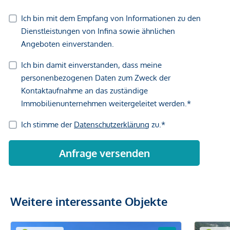
uns einfach Ihren Suchwunsch mit.
Provision
Im Falle eines erfolgreichen Kaufabschlusses erlauben wir
uns, 3 % des Kaufpreises zzgl. 20 % USt. in Rechnung zu
stellen.
Wir weisen darauf hin, dass zwischen dem Vermittler und
dem zu vermittelnden Dritten ein familiäres oder
wirtschaftliches Naheverhältnis besteht.
Der Vermittler ist als Doppelmakler tätig.
*Der Vertrag kommt nicht mit der INFINA Credit Broker
GmbH zustande. Das Objekt wird von einem externen
Immobilienunternehmen angeboten. Allfällige aus dem
Weitere interessante Objekte
Vertragsabschluss resultierende Rechte sind ausschließlich
gegenüber dem anbietenden Immobilienunternehmen