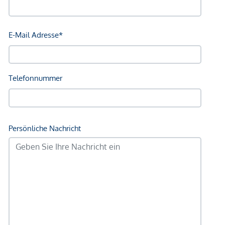
und Gärtnern. Auf der Nordseite befinden sich der
Hauseingang sowie Garage und Autoabstellplatz.
Hinweis
Die dargestellten Einrichtungs- und Dekorationsideen
wurden mithilfe von KI erstellt und dienen ausschließlich der
Veranschaulichung möglicher Gestaltungsmöglichkeiten.
Für weitere Informationen und
detaillierte Unterlagen senden wir
Ihnen gerne das vollständige
Exposé zu.
Besichtigung
Jetzt Besichtigung vereinbaren!
Überzeugen Sie sich selbst von dieser besonderen
Immobilie – Termine sind auch am Wochenende möglich.