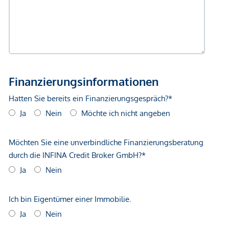
Ich freue mich auf Ihren Anruf!
Silvija Andrasevic
Immobilien Silvija
+43 676 7732388
office@immobilien-silvija.at
Sie möchten eine Immobilie
verkaufen oder vermieten?
Gerne unterstütze ich Sie professionell und zuverlässig –
kontaktieren Sie mich jederzeit.
Bitte beachten Sie
Aufgrund der Nachweispflicht können Anfragen nur mit
vollständigen Kontaktdaten (Name, Adresse,
Telefonnummer und E-Mail-Adresse) beantwortet werden.
Tipp:
Nicht alle Immobilien sind online sichtbar – teilen Sie