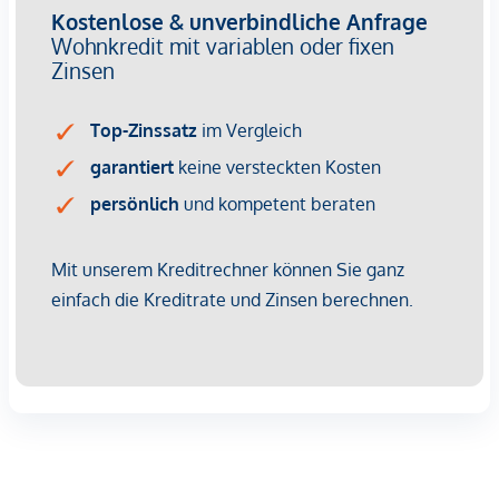
(angenehm kühl im Sommer)
Viel Platz für Familie, Freizeit & Gartenleben
Flexible Nutzung der Kellerräume (Hobby, Lager,
Werkstatt)
Einbau neuer dreifachverglaster Fenster
Erneuerung des Daches
Installation einer Wärmepumpe
Anbringung einer neuen Holzfassade
Montage von Raffstores auf der Südseite
Ausstattung der Nordseite mit Jalousien
Raumaufteilung
Erdgeschoss:
Diele (ca. 5,95 m²)
Wohnraum (ca. 19,65 m²) mit Zugang zu Terrasse &
Garten
Küche (ca. 13,23 m²)