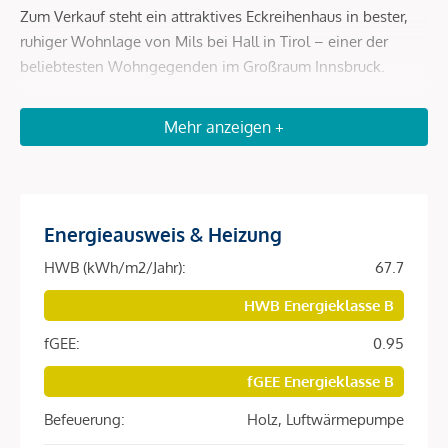
Zum Verkauf steht ein attraktives Eckreihenhaus in bester,
ruhiger Wohnlage von Mils bei Hall in Tirol – einer der
beliebtesten Wohngegenden im Großraum Innsbruck.
Mils überzeugt mit einem lebendigen und geborgenen
Mehr anzeigen +
Dorfleben, einer herzlichen Nachbarschaft und einem
ausgeprägten Gemeinschaftsgefühl. Die gelungene
Verbindung aus ländlichem Charme und urbaner Nähe
schafft ein Wohnumfeld, in dem sich Menschen jeden Alters
Energieausweis & Heizung
wohlfühlen. Ein Ort, an dem Lebensqualität, Zusammenhalt
und Lebensfreude spürbar gelebt werden.
HWB (kWh/m2/Jahr):
67.7
Hall in Tirol sowie Innsbruck sind in wenigen Minuten
HWB Energieklasse B
erreichbar. Sämtliche Einrichtungen des täglichen Bedarfs
fGEE:
0.95
befinden sich in unmittelbarer Nähe. Schulen, Kindergarten
und Kinderkrippe (bereits ab zwei Jahren) gewährleisten
fGEE Energieklasse B
eine ausgezeichnete Betreuung und machen den Ort
Befeuerung:
Holz, Luftwärmepumpe
besonders familienfreundlich. Einkaufsmöglichkeiten, eine