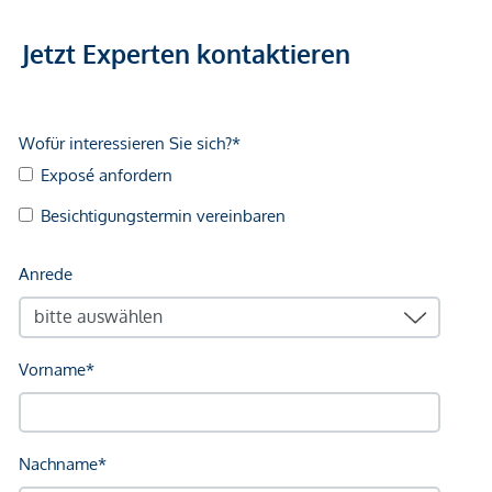
WC (ca. 2,04 m²)
Wirtschaftsraum (ca. 3,01 m²)
Jetzt Experten kontaktieren
Obergeschoss:
Diele (ca. 8,67 m²)
3 Zimmer (ca. 10,39 m² / ca.10,39 m² / ca.15,50 m²)
Badezimmer mit WC (ca. 3,85 m²)
Kellergeschoss (voll unterkellert):
3 separate Räume (ca.40m²)
Zugang über Diele sowie über Außentreppe vom
Garten
Ideal als Lager-, Hobby- oder Werkstattflächen
Garten & Außenbereich
Der großzügige Garten liegt auf der sonnigen Süd- und
Südwestseite und bietet viel Platz zum Entspannen, Spielen