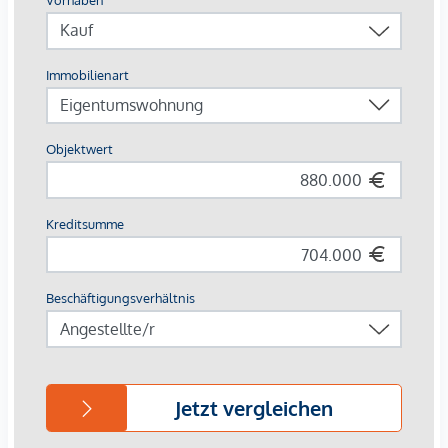
laufende Instandhaltung individuell und selbstbestimmt
gesteuert werden.
Eckdaten
Baujahr ca. 1965
Grundstücksfläche ca. 282 m²
Eckreihenhaus in ruhiger Wohnlage
2 Geschosse
voll unterkellert
Garage
Keine Hausverwaltungskosten dank autarker Struktur
Highlights
Großzügiger Süd- und Südwestgarten mit viel Sonne
Helle Wohnräume durch optimale Ausrichtung
Wohnzimmer & Terrasse sonnenseitig ausgerichtet
Zwei Kinderzimmer mit Südwestlage
Küche & Schlafzimmer im OG nach Norden