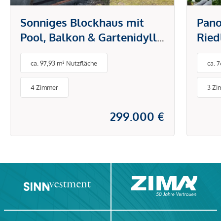
Sonniges Blockhaus mit
Pano
Pool, Balkon & Gartenidylle
Ried
in Sollenau
ca. 97,93 m² Nutzfläche
ca. 
4 Zimmer
3 Zi
299.000 €