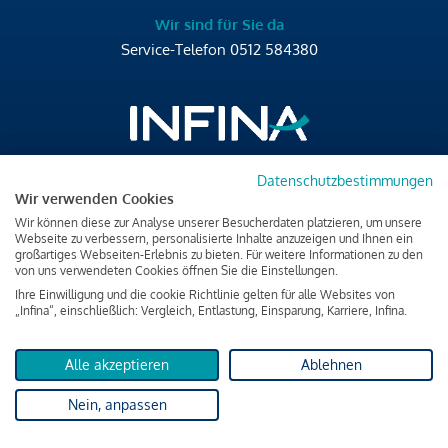
Wir sind für Sie da
Service-Telefon
0512 584380
Datenschutzbestimmungen
Brixner Straße 2/4
Wir verwenden Cookies
6020 Innsbruck
Wir können diese zur Analyse unserer Besucherdaten platzieren, um unsere
T
+43 512 584380
Webseite zu verbessern, personalisierte Inhalte anzuzeigen und Ihnen ein
großartiges Webseiten-Erlebnis zu bieten. Für weitere Informationen zu den
office@infina.at
von uns verwendeten Cookies öffnen Sie die Einstellungen.
Ihre Einwilligung und die cookie Richtlinie gelten für alle Websites von
„Infina“, einschließlich: Vergleich, Entlastung, Einsparung, Karriere, Infina.
Alle akzeptieren
Ablehnen
Impressum
Nein, anpassen
Datenschutz & Cookies
Verbraucherschutzinformation & rechtliche Hinweise