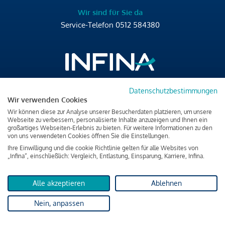
Wir sind für Sie da
Service-Telefon
0512 584380
Datenschutzbestimmungen
Brixner Straße 2/4
Wir verwenden Cookies
6020 Innsbruck
Wir können diese zur Analyse unserer Besucherdaten platzieren, um unsere
T
+43 512 584380
Webseite zu verbessern, personalisierte Inhalte anzuzeigen und Ihnen ein
großartiges Webseiten-Erlebnis zu bieten. Für weitere Informationen zu den
office@infina.at
von uns verwendeten Cookies öffnen Sie die Einstellungen.
Ihre Einwilligung und die cookie Richtlinie gelten für alle Websites von
„Infina“, einschließlich: Vergleich, Entlastung, Einsparung, Karriere, Infina.
Alle akzeptieren
Ablehnen
Impressum
Nein, anpassen
Datenschutz & Cookies
Verbraucherschutzinformation & rechtliche Hinweise