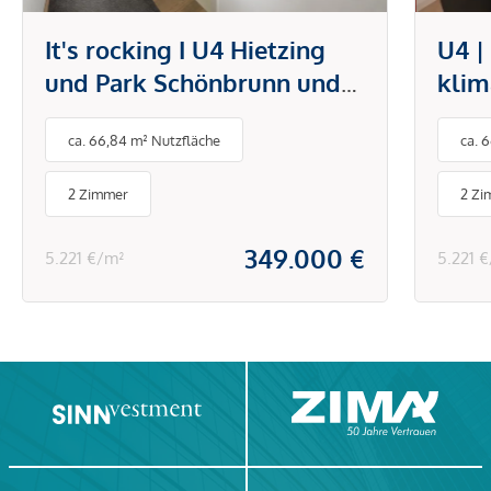
It's rocking I U4 Hietzing
U4 |
und Park Schönbrunn und
klim
Technisches Museum I
offe
ca. 66,84 m² Nutzfläche
ca. 
Klimaanlage I Einbauküche
mode
& Schränke
Hiet
2 Zimmer
2 Zi
Sch
349.000 €
5.221 €/m²
5.221 