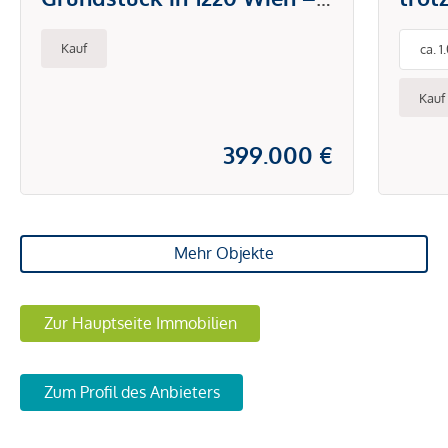
Einfamilienhaus mit Keller,
Süds
Kauf
ca. 
Garten & Dachterrasse
in i
sofort realisierbar
Kauf
399.000 €
Mehr Objekte
Zur Hauptseite Immobilien
Zum Profil des Anbieters