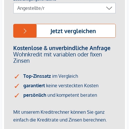
täglichen Bedarfs zur Verfügung, darunter Supermärkte,
Gastronomiebetriebe, Cafés sowie medizinische
Versorgungseinrichtungen wie die Privatklinik Döbling,
Arztpraxen und Apotheken. Auch Schulen und Kindergärten
sind in der Umgebung angesiedelt, was die Lage zusätzlich
attraktiv macht.
Ein besonderer Mehrwert ergibt sich aus der Nähe zum
Donaukanal sowie zu mehreren Parkanlagen, die vielfältige
Möglichkeiten zur Freizeitgestaltung und Erholung im
Grünen bieten.
Auf Anfrage werden sämtliche Pläne samt Bebauungsstudie
übermittelt.
Für Besichtigungen und nähere Informationen stehen wir
Ihnen gerne zur Verfügung!
Wir weisen darauf hin, dass zwischen dem Vermittler und