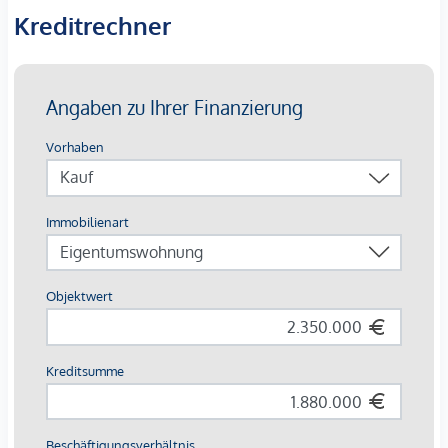
Kreditrechner
Laut Bebauungsstudie beläuft sich die realisierbare
Nutzfläche auf rund 480 m².
Ergänzend ist im Untergeschoss die Errichtung einer Garage
vorgesehen.
Insgesamt eröffnet sich damit eine interessante Perspektive
für Eigennutzer oder Entwickler, die ein exklusives
Wohnprojekt in gefragter Lage realisieren möchten.
Lage
Die Anbindung an den öffentlichen Verkehr ist
hervorragend – Straßenbahn, Bus, S-Bahn sowie die U-
Bahnlinien U4 und U6 sind in kurzer Gehdistanz erreichbar.
Die Wiener Innenstadt ist zudem in etwa zehn Minuten mit
dem Auto erreichbar.
In unmittelbarer Nähe stehen sämtliche Einrichtungen des