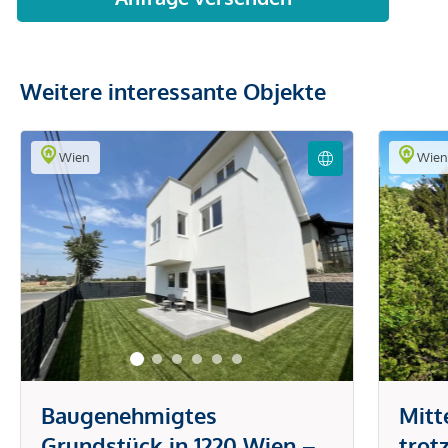
Weitere interessante Objekte
Wien
Wie
Baugenehmigtes
Mitt
Grundstück in 1220 Wien –
trot