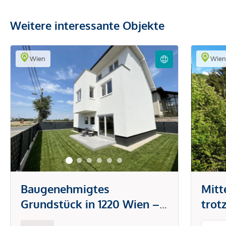
Weitere interessante Objekte
Wien
Wie
Baugenehmigtes
Mitt
Grundstück in 1220 Wien –
trot
Einfamilienhaus mit Keller,
Süds