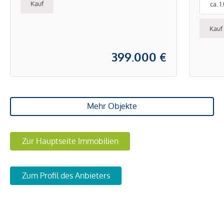
Kauf
ca. 
Garten & Dachterrasse
in i
sofort realisierbar
Kauf
399.000 €
Mehr Objekte
Zur Hauptseite Immobilien
Zum Profil des Anbieters