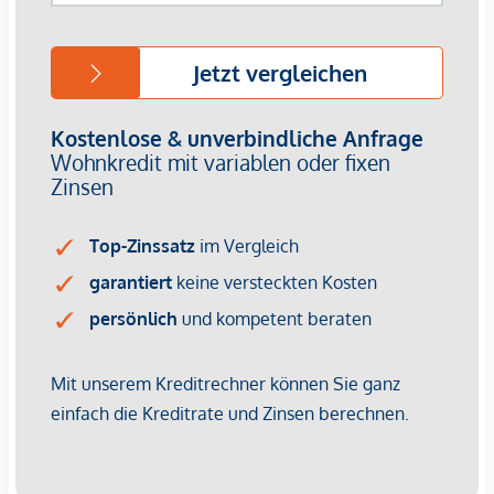
tj@immobilien-korneuburg.at
Gerne können Sie auch in unserem regionalen Büro
vorbeikommen!
*Der Vertrag kommt nicht mit der INFINA Credit Broker
GmbH zustande. Das Objekt wird von einem externen
Immobilienunternehmen angeboten. Allfällige aus dem
Vertragsabschluss resultierende Rechte sind ausschließlich
gegenüber dem anbietenden Immobilienunternehmen
geltend zu machen. Wir weisen Sie darauf hin, dass die
gemachten Angaben und Informationen lediglich
unverbindliche Vorabinformationen sind und daher ohne
Gewähr erfolgen. Der Vermittler ist als Doppelmakler tätig.