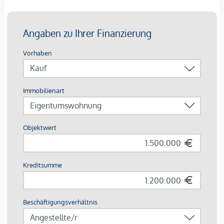
weitere Informationen!
Ihr Bauträger Experte in der Nähe freut sich über Ihre
Kontaktaufnahme!
Wir können uns auch sehr gerne in meinem regionalen
zentralen Korneuburger Büro zu einen Gespräch, bzw. Kaffee
treffen und unterhalten!
Für weitere Fragen stehe ich Ihnen natürlich sehr gerne und
jederzeit zur Verfügung!
Joni Thomas
JTI Büro Korneuburg
JT Immobilientreuhänder GmbH
2100 Korneuburg, Hauptplatz 8 (Eingang Kirchengasse)
0699 11554003