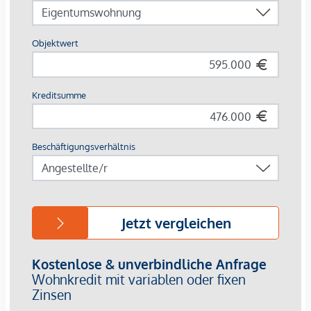
Das nahezu südseitig ausgerichtete Grundstück bietet ideale
Voraussetzungen für hochwertiges Wohnen im Grünen und
eignet sich sowohl für die Errichtung eines exklusiven
Einfamilienhauses als auch für ein modernes
Doppelhausprojekt. Besonders hervorzuheben ist die ruhige,
naturnahe Lage kombiniert mit der gleichzeitig guten
Erreichbarkeit der Wiener Innenstadt.
Derzeit befindet sich kein Altbestand auf dem Grundstück,
wodurch eine Neubebauung ohne kostenintensive
Abbrucharbeiten sofort geplant werden kann.
Zusätzlich liegt bereits eine umfassende Projektplanung für
ein modernes Doppelhausprojekt in hochwertiger
Architektur vor. Die Planung sieht großzügige Wohnflächen
mit Terrassen, Gärten und optimaler Ausnutzung der
attraktiven Hanglage vor.