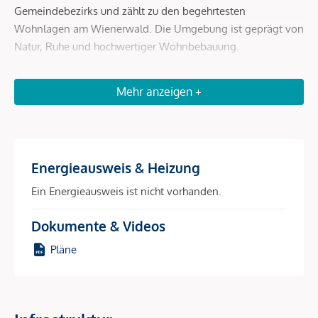
Gemeindebezirks und zählt zu den begehrtesten
Wohnlagen am Wienerwald. Die Umgebung ist geprägt von
Natur, Ruhe und hochwertiger Wohnbebauung.
Mehr anzeigen +
Die südseitige Ausrichtung sowie die erhöhte Hanglage
sorgen für ausgezeichnete Lichtverhältnisse und ein
besonders angenehmes Wohnklima. Direkt vor der
Haustüre eröffnet sich der Wienerwald mit zahlreichen
Energieausweis & Heizung
Freizeit- und Erholungsmöglichkeiten wie Spazierwegen,
Ein Energieausweis ist nicht vorhanden.
Laufstrecken, Mountainbike-Routen und Naturpfaden.
Dokumente & Videos
Pläne
Trotz der naturnahen Lage ist die Wiener Innenstadt gut
erreichbar. Wien-Hütteldorf mit U4-Endstation, Bahnhof
sowie umfangreicher Infrastruktur befindet sich nur wenige
Fahrminuten entfernt. Auch der Bahnhof Hadersdorf mit S-