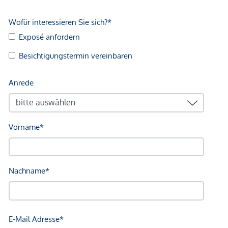
Ca. 370 m² zu errichtende Wohnfläche
Sonnige Süd-Ausrichtung
Absolute Grünruhelage am Wienerwald
Waldrandlage auf Wiener Stadtgebiet
Kein Altbestand vorhanden
Ideal für Einfamilienhaus oder Doppelhausprojekt
Projektunterlagen für Doppelhaus vorhanden
Bauklasse I
Offene oder gekuppelte Bauweise möglich
Gute Anbindung Richtung Wien-Hütteldorf &
Hadersdorf
Kaufpreis: € 595.000,--
Wir weisen Sie darauf hin, dass die gemachten Angaben
und Informationen lediglich unverbindliche
Vorabinformationen sind und daher ohne Gewähr erfolgen.
Der Vermittler ist als Doppelmakler tätig.