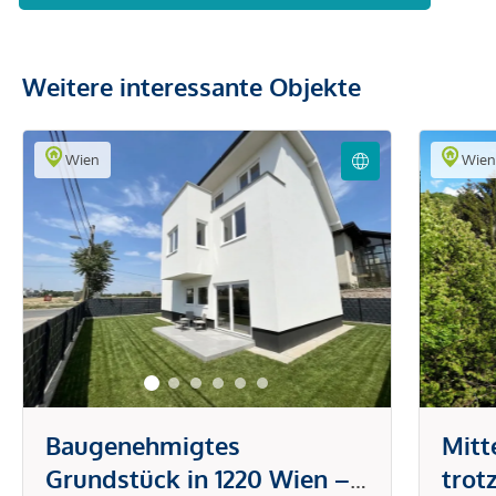
Weitere interessante Objekte
Wien
Wie
Baugenehmigtes
Mitt
Grundstück in 1220 Wien –
trot