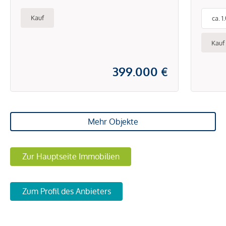
Einfamilienhaus mit Keller,
Süds
Kauf
ca. 
Garten & Dachterrasse
in i
sofort realisierbar
Kauf
399.000 €
Mehr Objekte
Zur Hauptseite Immobilien
Zum Profil des Anbieters