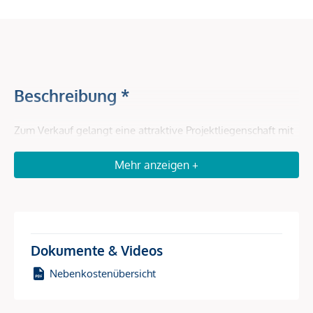
Beschreibung *
Zum Verkauf gelangt eine attraktive Projektliegenschaft mit
2.704 m² Grundstücksfläche in einer der wirtschaftlich und
Mehr anzeigen +
touristisch stärksten Regionen Kärntens.
Das Projekt ist als moderne Wohnanlage mit 27 Mikro-
Apartments verteilt auf 2 Baukörper konzipiert und richtet
sich ideal an Bauträger, Investoren sowie Betreiberkonzepte
Dokumente & Videos
(Serviced Apartments / Mitarbeiterwohnen) und überzeugt
durch seine klare Struktur, effiziente Grundrisse und
Nebenkostenübersicht
hervorragende Vermietbarkeit.