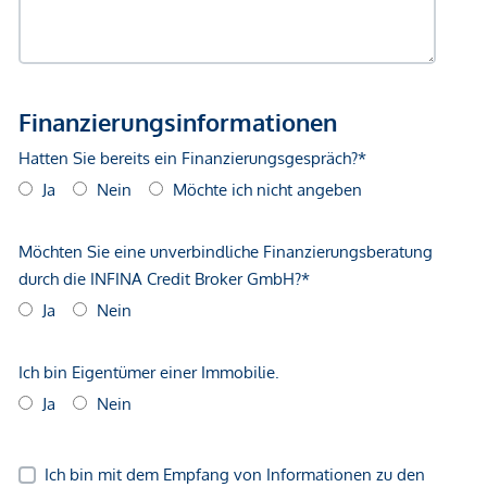
- Optimale Ausnutzung der Bebauungsdichte
Ideal für
- Bauträger
- Projektentwickler
- Betreiber (Serviced Apartments)
- Anleger mit Fokus auf Rendite & skalierbare
Wohnkonzepte
Weitere Unterlagen
Übermitteln wir Ihnen gerne auf Anfrage!
Gerne stehen wir Ihnen für Fragen bzw. einen
unverbindlichen Besichtigungstermin zur Verfügung (+43
463 51 51 61).
Weitere Bilder bzw. Liegenschaften finden Sie auf unsere
Homepage unter www.baoab.at .