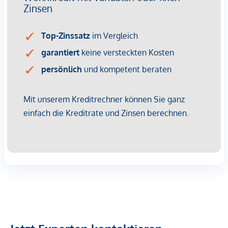
Wohnnutzfläche gesamt: ca. 960 m²
Bruttogeschossfläche: ca. 1.337 m²
Jede Einheit mit Balkon oder Gartenanteil
Großzügige Stellplatzlösung (über 40 Parkplätze laut
Planung)
Projekt- & Baukonzept