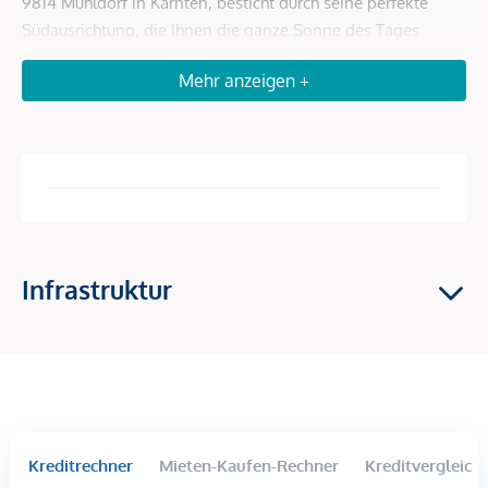
9814 Mühldorf in Kärnten, besticht durch seine perfekte
Südausrichtung, die Ihnen die ganze Sonne des Tages
schenkt. Die Lage ist ideal für Familien, da sich Schulen, ein
Mehr anzeigen +
Supermarkt und Bushaltestellen in unmittelbarer Nähe
befinden. Hier genießen Sie die Ruhe der Natur und sind
gleichzeitig an das öffentliche Verkehrsnetz angebunden.
Ein perfekter Ort für Ihr zukünftiges Zuhause!
Beschreibung *
Infrastruktur
Willkommen in Mühldorf, einem charmanten Ort im
malerischen Kärnten! Hier erwartet Sie ein einzigartiges
Grundstück, das Ihnen die Möglichkeit bietet, Ihren Traum
vom Eigenheim zu verwirklichen. Mit einer großzügigen
Fläche von ca. 930 m² haben Sie ausreichend Raum für Ihre
individuellen Pläne und Ideen.
Kreditrechner
Mieten-Kaufen-Rechner
Kreditvergleich
Dieses attraktive Grundstück steht für einen Kaufpreis von