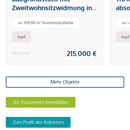
Zweitwohnsitzwidmung in
abso
Kärnten!
Klei
ca. 578,00 m² Grundstücksfläche
ca. 
Kauf
Kauf
215.000 €
372 €/m²
Mehr Objekte
Zur Hauptseite Immobilien
Zum Profil des Anbieters