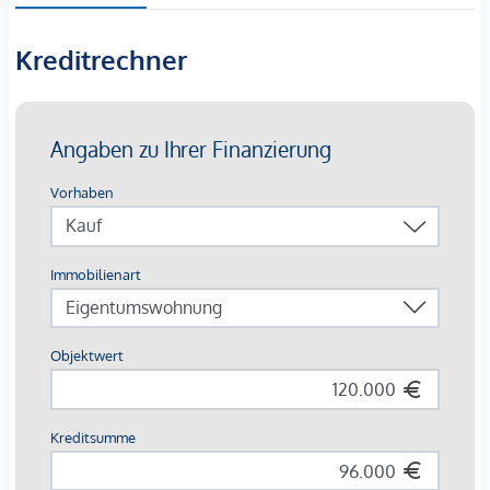
120.000,00 € zur Verfügung und bietet nicht nur eine
hervorragende Lage, sondern auch ein großes Potenzial für
Kreditrechner
die Gestaltung Ihres persönlichen Rückzugsortes. Die
Umgebung ist geprägt von der unberührten Natur Kärntens,
die eine Vielzahl von Freizeitmöglichkeiten bietet – sei es
beim Wandern, Radfahren oder einfach beim Entspannen in
der malerischen Landschaft.
Bebauungsplan – siehe Homepage:
https://www.muehldorf-
ktn.at/gemeinde/verordnungen/
Es gibt keine Bebauungsverpflichtung.
Es fallen bei einer Bebauung die Anschlusskosten für
Wasser (ca. € 1.500,-/Bewertungseinheit) und Abwasser (ca.
€ 3.500,-/Bewertungseinheit) an. Strom wird noch
abgeklärt.
Nutzen Sie diese Chance, in eine zukunftssichere Immobilie