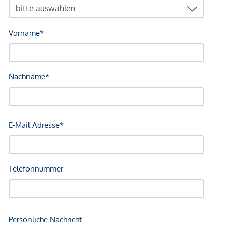
*Der Vertrag kommt nicht mit der INFINA Credit Broker
GmbH zustande. Das Objekt wird von einem externen
Immobilienunternehmen angeboten. Allfällige aus dem
Vertragsabschluss resultierende Rechte sind ausschließlich
gegenüber dem anbietenden Immobilienunternehmen
geltend zu machen. Wir weisen Sie darauf hin, dass die
gemachten Angaben und Informationen lediglich
unverbindliche Vorabinformationen sind und daher ohne
Gewähr erfolgen. Der Vermittler ist als Doppelmakler tätig.