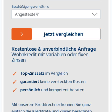
zu investieren und sich den Wunsch nach einem eigenen
Zuhause zu erfüllen. Mühldorf und die umliegenden
Regionen bieten Ihnen nicht nur eine hohe Lebensqualität,
sondern auch eine attraktive Umgebung für Familien, Paare
und Ruhesuchende.
Zögern Sie nicht! Kontaktieren Sie uns noch heute, um mehr
über dieses einmalige Angebot zu erfahren. Ihr Traum vom
Eigenheim in Kärnten könnte schon bald Wirklichkeit
werden!
Sollten Sie eine Finanzierung benötigen, vereinbaren wir
gerne für Sie einen unverbindlichen Beratungstermin bei
unseren Spezialisten der Volksbank Kärnten eG.
Wir bitten Sie aus rechtlichen Gründen, Anfragen zur
Liegenschaft ausschließlich per E-Mail an
nicole.fritz@vbktn.at
zu stellen.