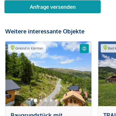
Weitere interessante Objekte
Gmünd in Kärnten
Bad K
Baugrundstück mit
TRA