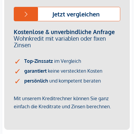
Nutzen Sie die Chance, sich bzw. Ihrer Familie ein Zuhause
zu schaffen, in dem man sich rundum wohlfühlen
kann. Überzeugen Sie sich selbst von den Vorzügen dieses
Grundstücks und vereinbaren Sie noch heute einen
Beratungstermin (gern in unserem Büro in 1030 Wien,
Landstraßer Hauptstraße 71/2/207 oder vor Ort) bzw. einen
Besichtigungstermin direkt an der Liegenschaft in
Königstetten.
Wir freuen uns darauf, Ihnen dieses traumhafte Grundstück
persönlich zu präsentieren.
Infrastruktur / Entfernungen
Gesundheit
Arzt <500m
Apotheke <4.250m
Krankenhaus <6.750m