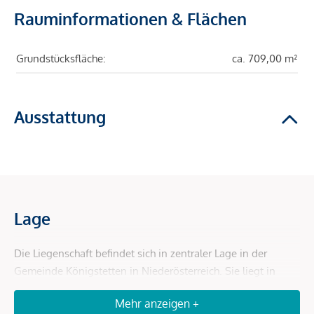
Rauminformationen & Flächen
Grundstücksfläche:
ca. 709,00 m²
Ausstattung
Lage
Die Liegenschaft befindet sich in zentraler Lage in der
Gemeinde Königstetten in Niederösterreich. Sie liegt in
unmittelbarer Nähe zum Hauptplatz, der das Zentrum des
Mehr anzeigen +
Ortes bildet. Dadurch sind sämtliche infrastrukturelle