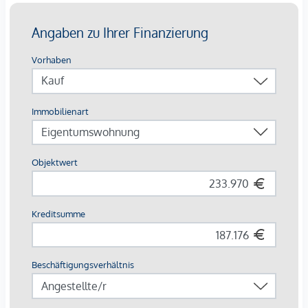
mit rund 2.500 Einwohner:innen (Stand 01/2025) liegt im
Bezirk Tulln. Die Nähe zu Tulln sowie die gute
Zugverbindung zur Metropole Wien ist ideal für alle, die
Natur mögen, Ruhe suchen, vielleicht pendeln oder aber
einfach die kurze Distanz zu den Städten schätzen – ob
Alleinlebend, als Paar oder als (Patchwork-)Familie.
Königstetten punktet auch durch tolle Infrastruktur: Durch
die Nähe zur Stockerauer Schnellstraße S5 (Auffahrt Tulln /
Stockerau) sind Sie mit dem Auto perfekt angebunden.
Alternativ können Sie öffentliche Verkehrsmittel oder auch
das Anruf-Sammeltaxi nutzen. Hier können Sie fernab vom
Stress und der Hektik des Alltags die Seele baumeln lassen
und die Schönheit der Natur in vollen Zügen genießen.
Verpassen Sie nicht die Gelegenheit, Besitzer:in dieses
einzigartigen Grundstücks zu werden (ob für den
Eigenbedarf oder als Investition).