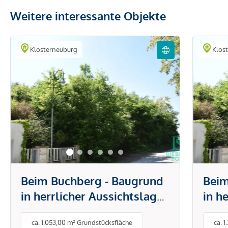
Weitere interessante Objekte
Klosterneuburg
Klos
Beim Buchberg - Baugrund
Beim
in herrlicher Aussichtslage -
in h
vielseitige
viel
ca. 1.053,00 m² Grundstücksfläche
ca. 
Nutzungsmöglichkeiten
Nutz