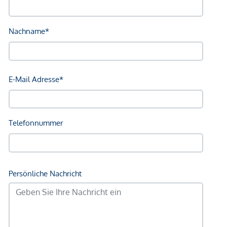
Verkehr
Bus <250m
Autobahnanschluss <7.750m
Bahnhof <2.750m
Flughafen <3.500m
Angaben Entfernung Luftlinie / Quelle: OpenStreetMap
*Der Vertrag kommt nicht mit der INFINA Credit Broker
GmbH zustande. Das Objekt wird von einem externen
Immobilienunternehmen angeboten. Allfällige aus dem
Vertragsabschluss resultierende Rechte sind ausschließlich
gegenüber dem anbietenden Immobilienunternehmen
geltend zu machen. Wir weisen Sie darauf hin, dass die
gemachten Angaben und Informationen lediglich
unverbindliche Vorabinformationen sind und daher ohne