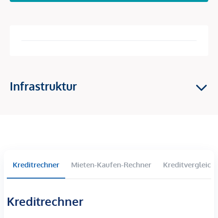
Einrichtungen wie Arztpraxen, ein Kindergarten, eine
Schule, ein Supermarkt, die Polizei und eine Bushaltestelle
bequem zu Fuß erreichbar. Die Umgebung ist geprägt von
einer ruhigen Wohngegend mit vielen Grünflächen und liegt
nur ca. 30 Minuten Autofahrt von Wien entfernt.
Infrastruktur
Beschreibung *
In der bezaubernden Gemeinde Königstetten in
Niederösterreich befindet sich dieses außergewöhnliche
Grundstück mit einer Gesamtfläche von 709 m².
Die Liegenschaft bietet ausreichend Platz, um Ihre
Kreditrechner
Mieten-Kaufen-Rechner
Kreditvergleich
persönlichen Vorstellungen von einem Traumhaus zu
verwirklichen: Ruhig, grün, mit attraktiver Infrastruktur &
gut angebunden – so präsentiert sich Königstetten, idyllisch
Kreditrechner
am Rande des Wienerwalds gelegen. Die Marktgemeinde