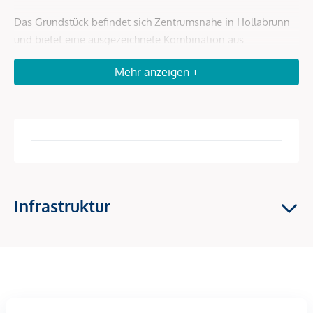
Das Grundstück befindet sich Zentrumsnahe in Hollabrunn
und bietet eine ausgezeichnete Kombination aus
Infrastruktur und Wohnqualität. Einkaufsmöglichkeiten,
Mehr anzeigen +
Schulen, Ärzte und das Stadtzentrum sind rasch erreichbar.
Der Bahnhof mit direkter Verbindung nach Wien sowie die
schnelle Anbindung an die S3 machen den Standort ideal
für Pendler. Gleichzeitig bietet das umliegende Weinviertel
zahlreiche Freizeit- und Erholungsmöglichkeiten in der
Natur.
Infrastruktur
Die Verkehrsanbindung ist hervorragend:
- schnelle Verbindung zur Bundesstraße B303 / S3
- ca. 35–40 Minuten nach Wien
- gute regionale Bus- und Bahnverbindungen
Ein gut angebundener Wohnstandort mit urbaner