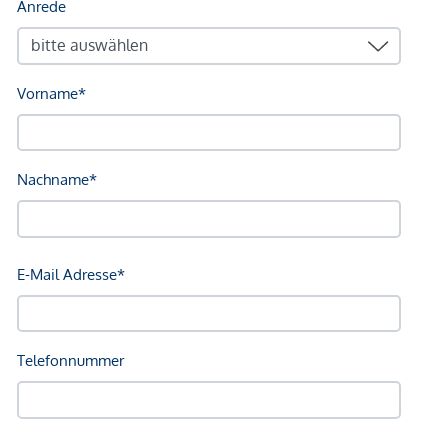
Hinweis:
Für verbindliche Auskünfte und Planungen ist eine
Rücksprache mit dem zuständigen
Bauamt
erforderlich.
Wichtig:
Bitte überprüfen Sie nach Ihrer Anfrage auch Ihren
Spam-
Ordner
, da unsere Antwort-E-Mails dort gelegentlich
landen könnten.
Anfragen:
Wir bitten um Verständnis, dass wir Anfragen
nur mit
vollständigen Kontaktdaten
(Name, Telefonnummer, E-
Mail-Adresse) bearbeiten können – gemäß unserer
Nachweispflicht gegenüber dem Eigentümer
.
Kontakt & Besichtigung:
Für weitere Fragen und Details steht Ihnen Herr Birovljevic
unter Tel. Nr.: +43 664 52 17 495 gerne zur Verfügung, oder
per Mail unter: nikki@atrium-real.at