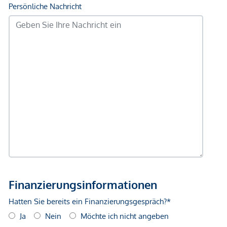
Noch nichts gefunden? Wir informieren Sie über
geeignete Immobilienangebote noch vor allen anderen.
Legen Sie jetzt Ihren individuellen Suchagenten unter
folgendem Link an. Wir schicken Ihnen passende
Immobilien exklusiv vorab zu.
Suchagent anlegen
- https://atrium-global-
investment.service.immo/registrieren/de
Wir weisen darauf hin, dass zwischen dem Vermittler und
dem zu vermittelnden Dritten ein familiäres oder
wirtschaftliches Naheverhältnis besteht.
Der Vermittler ist als Doppelmakler tätig.
*Der Vertrag kommt nicht mit der INFINA Credit Broker
GmbH zustande. Das Objekt wird von einem externen
Immobilienunternehmen angeboten. Allfällige aus dem