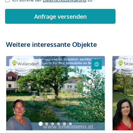
Weitere interessante Objekte
Wullersdorf
Sitze