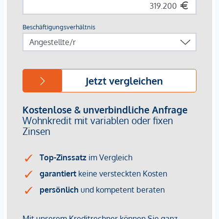
nachhaltig starke Nachfrage nach Wohnraum.
Details zur Studie übermitteln wir gerne auf Anfrage.
Grundstücksdaten:
-
Grundstücksfläche:
ca. 673 m²
-
Straßenfront:
ca. 23 m
-
Ausrichtung:
Ost–West
-
Lage:
Zentrumsnahe Wohngegend
-
Erschließung:
vorhanden
-
Kaufpreis:
€ 399.000,–
Widmung & Bebauungsbestimmungen:
-
Widmung:
BW – Bauland-Wohngebiet
Bebauung:
- Teilweise
100 % geschlossen
, Bauklasse
II & III