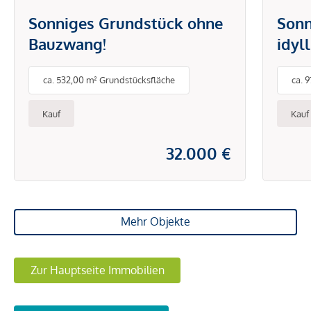
Sonniges Grundstück ohne
Sonn
Bauzwang!
idyl
ca. 532,00 m² Grundstücksfläche
ca. 
Kauf
Kauf
32.000 €
Mehr Objekte
Zur Hauptseite Immobilien