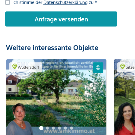
Weitere interessante Objekte
Wullersdorf
Sitze