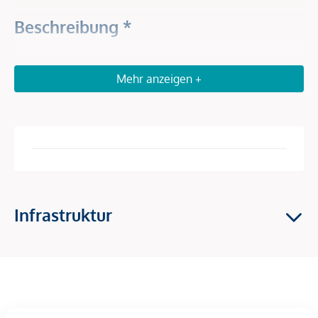
Beschreibung *
Aufgeschlossenes Baugrundstück nahe Bahnhof! Sie suchen
Mehr anzeigen +
einen attraktiven Bauplatz mit guter Anbindung und der
Möglichkeit, Ihre Wohnträume rasch zu verwirklichen? Dann
sollten Sie dieses Grundstück in Grund bei Guntersdorf
unbedingt kennenlernen! Nur wenige Gehminuten vom
Bahnhof entfernt, bietet Ihnen dieses bereits vermessene
und aufgeschlossene Grundstück beste Voraussetzungen für
modernes Wohnen mit idealer Erreichbarkeit. Das
Grundstück hat die Widmung Bauland-Wohnen – und ein
Infrastruktur
bereits vorhandener Planentwurf kann auf Wunsch
übernommen werden. Für weitere Detaildaten, Auskünfte
und Besichtigungen nehme ich mir sehr gerne für Sie Zeit!
Ihr regionaler Betreuer: Hr. Bauer, Tel.: 0664/60771177, E-
Mail: norbert.bauer@smkimmo.at LEBEN IN DEN EIGENEN 4
WÄNDEN - TRÄUME WERDEN WAHR durch SMK!