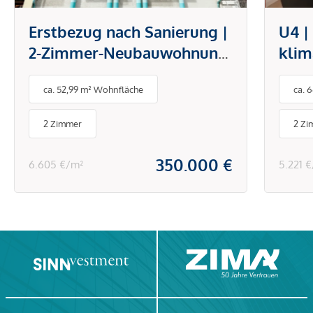
Erstbezug nach Sanierung |
U4 |
2-Zimmer-Neubauwohnung
klim
mit Garage nahe
offe
ca. 52,99 m² Wohnfläche
ca. 
Mariahilfer Straße
mode
Hiet
2 Zimmer
2 Zi
Sch
350.000 €
6.605 €/m²
5.221 