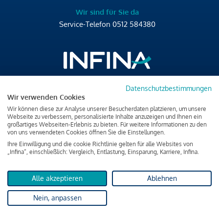
Wir sind für Sie da
Service-Telefon
0512 584380
Datenschutzbestimmungen
Brixner Straße 2/4
Wir verwenden Cookies
6020 Innsbruck
Wir können diese zur Analyse unserer Besucherdaten platzieren, um unsere
T
+43 512 584380
Webseite zu verbessern, personalisierte Inhalte anzuzeigen und Ihnen ein
großartiges Webseiten-Erlebnis zu bieten. Für weitere Informationen zu den
office@infina.at
von uns verwendeten Cookies öffnen Sie die Einstellungen.
Ihre Einwilligung und die cookie Richtlinie gelten für alle Websites von
„Infina“, einschließlich: Vergleich, Entlastung, Einsparung, Karriere, Infina.
Alle akzeptieren
Ablehnen
Impressum
Nein, anpassen
Datenschutz & Cookies
Verbraucherschutzinformation & rechtliche Hinweise