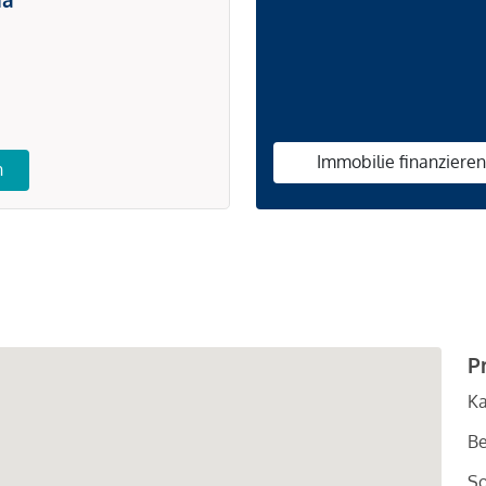
Immobilie finanziere
n
P
Ka
Be
So