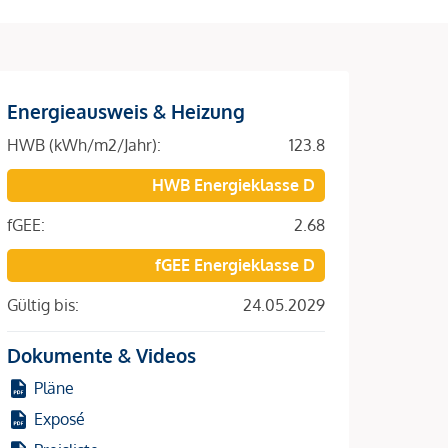
Energieausweis & Heizung
HWB (kWh/m2/Jahr):
123.8
HWB Energieklasse D
fGEE:
2.68
fGEE Energieklasse D
Gültig bis:
24.05.2029
Dokumente & Videos
Pläne
Exposé