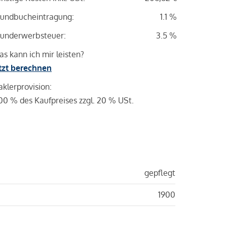
undbucheintragung:
1.1 %
underwerbsteuer:
3.5 %
s kann ich mir leisten?
tzt berechnen
klerprovision:
00 % des Kaufpreises zzgl. 20 % USt.
gepflegt
1900