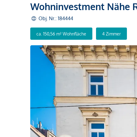
Wohninvestment Nähe 
Obj. Nr.: 184444
ca. 150,56 m² Wohnfläche
4 Zimmer