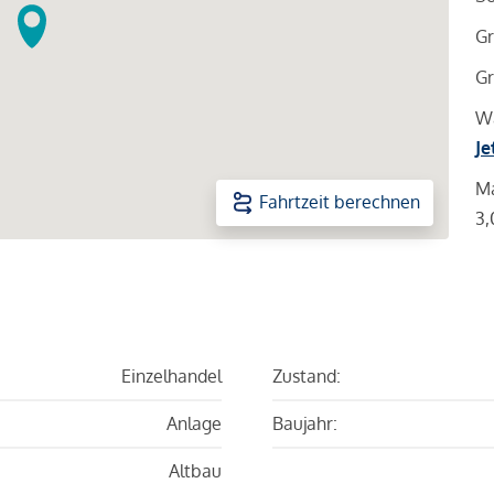
Gr
Gr
Wa
Je
Ma
Fahrtzeit berechnen
3,
Einzelhandel
Zustand:
Anlage
Baujahr:
Altbau