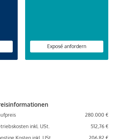
n
Exposé anfordern
reisinformationen
ufpreis
280.000 €
triebskosten inkl. USt.
512,76 €
nstige Kosten inkl. USt.
206,82 €