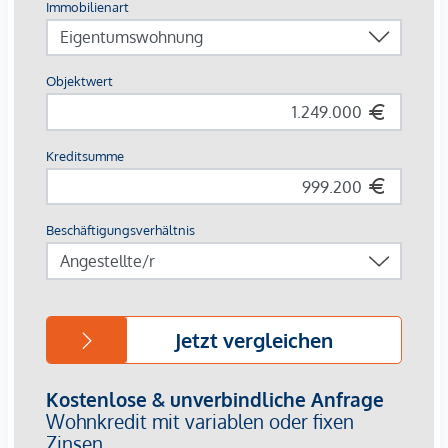
Mitarbeiterincentives oder gemütliche Abende mit
Freunden. Dieser Ort lädt definitiv zum Verweilen ein.
Der 60m² Weinkeller muss zu einem Sonderpreis von €
99.000 erworben werden.
Im Innenhof befindet sich ein eigener Stellplatz welcher für
€ 25.000 erworben werden muss.
Lassen Sie sich diese einzigartige Kombination nicht
entgehen und vereinbaren Sie noch heute einen
Besichtigungstermin.
Hinweis gemäß Energieausweisvorlagegesetz: Ein
Energieausweis wurde vom Eigentümer bzw. Verkäufer, nach
unserer Aufklärung über die generell geltende
Vorlagepflicht, sowie Aufforderung zu seiner Erstellung noch
nicht vorgelegt. Daher gilt zumindest eine dem Alter und
der Art des Gebäudes entsprechende