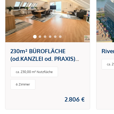
230m² BÜROFLÄCHE
Rive
(od.KANZLEI od. PRAXIS)
ca. 
MIT 2 TERRASSEN--
ca. 230,00 m² Nutzfläche
NETTOMIETE EUR 2800,-
INKL. HEIZKOSTEN und BK
6 Zimmer
2.806 €