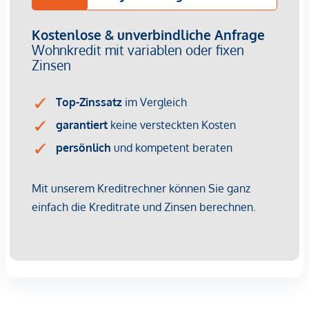
oder eine persönliche Beratung stehen wir Ihnen
selbstverständlich gerne zur Verfügung.
Wir weisen darauf hin, dass zwischen dem Vermittler und
dem zu vermittelnden Dritten ein familiäres oder
wirtschaftliches Naheverhältnis besteht.
Der Vermittler ist als Doppelmakler tätig.
Infrastruktur / Entfernungen
Gesundheit
Arzt <250m
Apotheke <250m
Klinik <250m
Krankenhaus <500m
Kinder & Schulen
Schule <250m