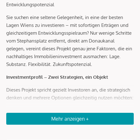
Entwicklungspotenzial
Sie suchen eine seltene Gelegenheit, in eine der besten
Lagen Wiens zu investieren – mit sofortigen Erträgen und
gleichzeitigem Entwicklungsspielraum? Nur wenige Schritte
vom Stephansplatz entfernt, direkt am Donaukanal
gelegen, vereint dieses Projekt genau jene Faktoren, die ein
nachhaltiges Immobilieninvestment ausmachen: Lage.
Substanz. Flexibilität. Zukunftspotenzial.
Investmentprofil – Zwei Strategien, ein Objekt
Dieses Projekt spricht gezielt Investoren an, die strategisch
denken und mehrere Optionen gleichzeitig nutzen möchten:
Bestand mit Perspektive
Mehr anzeigen +
Ein Teil der Einheiten ist unbefristet vermietet und generiert
stabile laufende Einnahmen.
Diese Tops bieten insbesondere eines, langfristiges