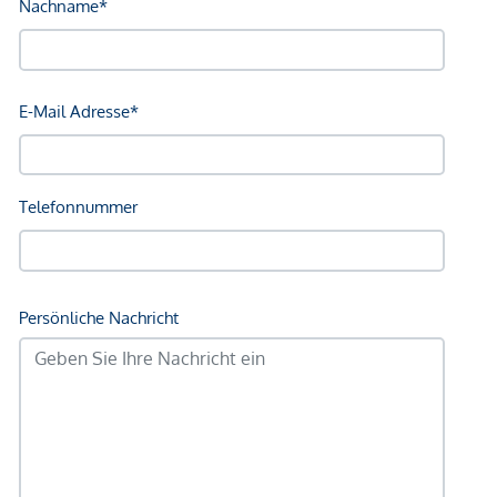
Straßenbahn <250m
Bahnhof <250m
Autobahnanschluss <3.250m
Angaben Entfernung Luftlinie / Quelle: OpenStreetMap
*Der Vertrag kommt nicht mit der INFINA Credit Broker
GmbH zustande. Das Objekt wird von einem externen
Immobilienunternehmen angeboten. Allfällige aus dem
Vertragsabschluss resultierende Rechte sind ausschließlich
gegenüber dem anbietenden Immobilienunternehmen
geltend zu machen. Wir weisen Sie darauf hin, dass die
gemachten Angaben und Informationen lediglich
unverbindliche Vorabinformationen sind und daher ohne
Gewähr erfolgen. Der Vermittler ist als Doppelmakler tätig.