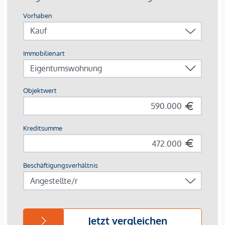
von EUR 260.000, - bis EUR 1.395.000, - netto zzgl. 20%
USt.
3% Kundenprovision
Fertigstellung:
Das Projekt befindet sich in laufender
Sanierung der Allgemeinflächen, die bis Ende 2027
fertiggestellt werden. Vermietete Einheiten werden inklusive
bestehender Mietverhältnisse übernommen. Leerstehende
bzw. sanierungsbedürftige Tops ermöglichen individuelle
Entwicklung und zusätzliches Wertsteigerungspotenzial.
*Die angebotenen Vorsorgewohnungen können
ausschließlich zum Bruttokaufpreis für Eigennutzer erworben
werden. Ein Ankauf zu einem Vorsorgekaufpreis netto mit
gesondert ausgewiesener Umsatzsteuer ist bei diesem
Projekt nicht vorgesehen. Für weiterführende Informationen