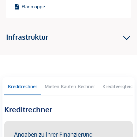
Heizung: Fernwärme
Planmappe
Einbau von 3-Scheiben Isolierglas Kunststoff-Fenster
mit Alu-Deckschalen
Außenjalousien
Sanierung der Fassade
Infrastruktur
Die Tops weisen unterschiedliche Zustände auf
(vermietet / leer / sanierungsbedürftig)
Die Lage
Diese Liegenschaft ist besonders attraktiv für ein
internationales Publikum als auch für Stadtliebhaber. Die
Kreditrechner
Mieten-Kaufen-Rechner
Kreditvergleich
hervorragende Infrastruktur rund um den Schwedenplatz,
vielfältige Gastronomie, Einkaufsmöglichkeiten sowie für
internationales Publikum ist die Anbindung an den
Kreditrechner
Flughaben, 1 Station mit der U-Bahn und schneller Umstieg
zum CAT (City Airport Train), ein absolutes Highlight.
Kaufpreise der Vorsorgewohnungen