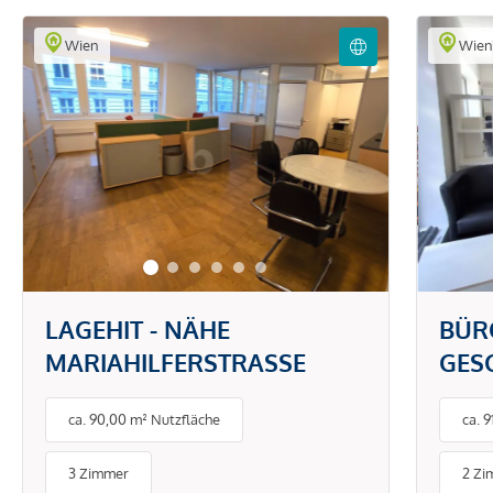
Wien
Wie
LAGEHIT - NÄHE
BÜR
MARIAHILFERSTRASSE
GES
M² I
ca. 90,00 m² Nutzfläche
ca. 
VIEL
GUT
3 Zimmer
2 Zi