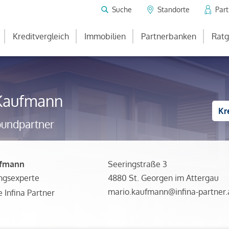
Suche
Standorte
Par
Kreditvergleich
Immobilien
Partnerbanken
Ratg
Kaufmann
Kr
bundpartner
ufmann
Seeringstraße 3
ngsexperte
4880 St. Georgen im Attergau
mario.kaufmann@infina-partner.
e Infina Partner