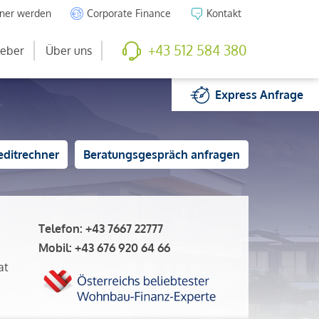
tner werden
Corporate Finance
Kontakt
+43 512 584 380
eber
Über uns
Express
Anfrage
editrechner
Beratungsgespräch anfragen
Telefon:
+43 7667 22777
Mobil:
+43 676 920 64 66
at