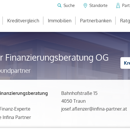
Suche
Standorte
Par
Kreditvergleich
Immobilien
Partnerbanken
Ratg
er Finanzierungsberatung OG
Kr
bundpartner
Finanzierungsberatung
Bahnhofstraße 15
4050 Traun
inanz-Experte
josef.aflenzer@infina-partner.at
e Infina Partner