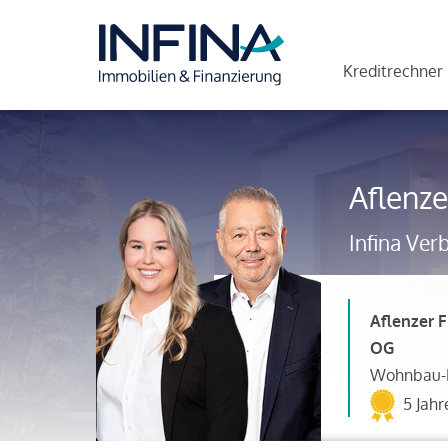
Kreditrechner
Aflenz
Infina Ver
Aflenzer 
OG
Wohnbau-F
5 Jahr