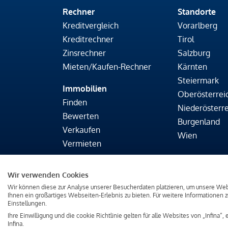
Rechner
Standorte
Kreditvergleich
Vorarlberg
Kreditrechner
Tirol
Zinsrechner
Salzburg
Mieten/Kaufen-Rechner
Kärnten
Steiermark
Immobilien
Oberösterrei
Finden
Niederösterre
Bewerten
Burgenland
Verkaufen
Wien
Vermieten
Wir verwenden Cookies
Impressum
Datenschutz & Cookies
Verbr
Wir können diese zur Analyse unserer Besucherdaten platzieren, um unsere Webs
Ihnen ein großartiges Webseiten-Erlebnis zu bieten. Für weitere Informationen
Einstellungen.
Träumen. Wohnen. L
Ihre Einwilligung und die cookie Richtlinie gelten für alle Websites von „Infina“, 
Infina.