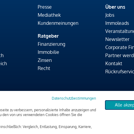
Presse
Über uns
Mediathek
Jobs
Kundenmeinungen
Immoleads
Veranstaltun
Ratgeber
Newsletter
Finanzierung
Corporate Fi
Immobilie
ch
Partner wer
Zinsen
ich
Kontakt
Recht
Rückrufservi
Datenschutzbestimmungen
Alle akze
aucherschutzinformation & rechtliche Hinweise
eite zu verbessern, personalisierte Inhalte anzuzeigen und
 zu den von uns verwendeten Cookies öffnen Sie die
eben.
einschließlich: Vergleich, Entlastung, Einsparung, Karriere,