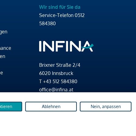
Wir sind für Sie da
Service-Telefon
0512
584380
gen
nance
den
Brixner Straße 2/4
ce
6020 Innsbruck
T
+43 512 584380
office@infina.at
ptieren
Ablehnen
Nein, anpassen