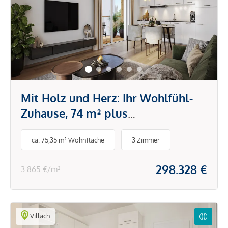
Mit Holz und Herz: Ihr Wohlfühl-
Zuhause, 74 m² plus
Balkon/Loggia - nachhaltig,
ca. 75,35 m² Wohnfläche
3 Zimmer
klimafreundlich, individuell
298.328 €
3.865 €/m²
Villach