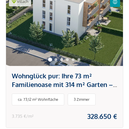
Villach
Wohnglück pur: Ihre 73 m²
Familienoase mit 314 m² Garten –
Natur, Privatsphäre & Raum für
ca. 73,12 m² Wohnfläche
3 Zimmer
Träume
328.650 €
3.735 €/m²