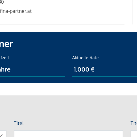
80
fina-partner.at
ner
fzeit
Aktuelle Rate