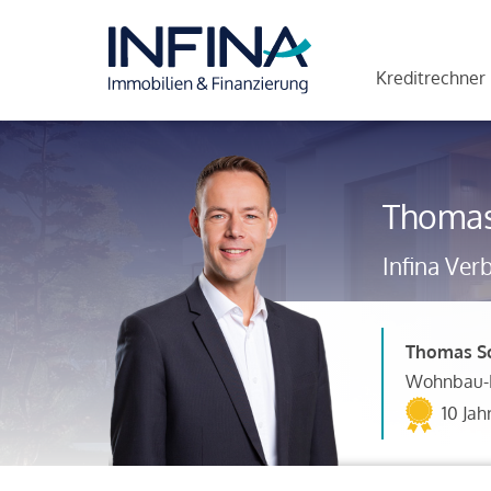
Kreditrechner
Thomas
Infina Ver
Thomas S
Wohnbau-F
10 Jah