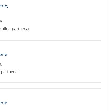
erte,
69
nfina-partner.at
erte
50
-partner.at
erte