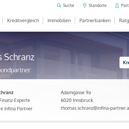
Suche
Standorte
Par
Kreditvergleich
Immobilien
Partnerbanken
Ratg
 Schranz
Kr
bundpartner
chranz
Adamgasse 9a
inanz-Experte
6020 Innsbruck
thomas.schranz@infina-partner.a
re Infina Partner