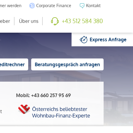
tner werden
Corporate Finance
Kontakt
+43 512 584 380
eber
Über uns
Express
Anfrage
editrechner
Beratungsgespräch anfragen
Mobil:
+43 660 257 95 69
t