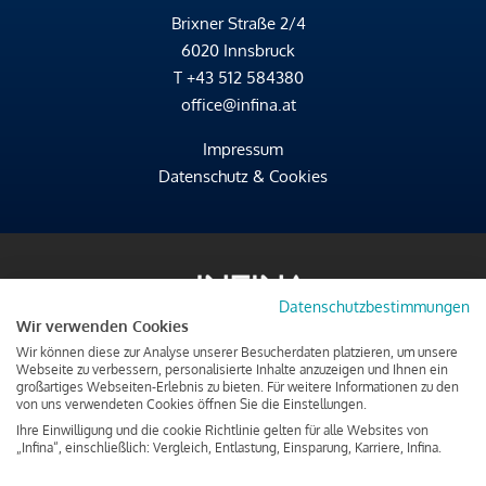
Brixner Straße 2/4
6020 Innsbruck
T
+43 512 584380
office@infina.at
Impressum
Datenschutz & Cookies
Datenschutzbestimmungen
Wir verwenden Cookies
Wir können diese zur Analyse unserer Besucherdaten platzieren, um unsere
Webseite zu verbessern, personalisierte Inhalte anzuzeigen und Ihnen ein
großartiges Webseiten-Erlebnis zu bieten. Für weitere Informationen zu den
von uns verwendeten Cookies öffnen Sie die Einstellungen.
Ihre Einwilligung und die cookie Richtlinie gelten für alle Websites von
„Infina“, einschließlich: Vergleich, Entlastung, Einsparung, Karriere, Infina.