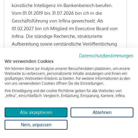
künstliche Intelligenz im Bankenbereich berufen.
Vom 01.01.2019 bis 31.07.2026 bin ich in die
Geschäftsführung von Infina gewechselt. Ab
01.02.2027 bin ich Mitglied im Executive Board von
Infina. Die ständige Recherche, strukturierte
Aufbereitung sowie verständliche Veröffentlichung
von allen Fragestellungen rund um das
Datenschutzbestimmungen
Kreditgeschäft gehören zu den wesentlichen
Wir verwenden Cookies
Schwerpunktsetzungen meiner Funktion.
Wir können diese zur Analyse unserer Besucherdaten platzieren, um unsere
Webseite zu verbessern, personalisierte Inhalte anzuzeigen und Ihnen ein
großartiges Webseiten-Erlebnis zu bieten. Für weitere Informationen zu den
von uns verwendeten Cookies öffnen Sie die Einstellungen.
Ihre Einwilligung und die cookie Richtlinie gelten für alle Websites von
Lesen Sie meine Finanzierungs-Tipps
„Infina“, einschließlich: Vergleich, Entlastung, Einsparung, Karriere, Infina.
Alle akzeptieren
Ablehnen
Kreditindex
Nein, anpassen
Das Wohnkredit Barometer