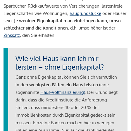
Sparbücher, Rückkaufswerte von Versicherungen, lastenfreie
Liegenschaften wie Wohnungen,
Baugrundstücke
oder Häuser
sein.
Je weniger Eigenkapital man einbringen kann, umso
schlechter sind die Konditionen,
d.h. umso höher ist der
Zinssatz
, den Sie erhalten.
Wie viel Haus kann ich mir
leisten – ohne Eigenkapital?
Ganz ohne Eigenkapital können Sie sich vermutlich
in den wenigsten Fällen ein Haus leisten
(eine
sogenannte
Haus-Vollfinanzierung)
.
Der Grund liegt
darin, dass die Kreditinstitute die Anforderung
stellen, dass mindestens 10 oder 20 % der
Immobilienkosten durch Eigenkapital gedeckt sein
müssen. Einzelne Banken machen hier in wenigen
Fällen eine Ausnahme. Nur: Für die Bank bedeutet