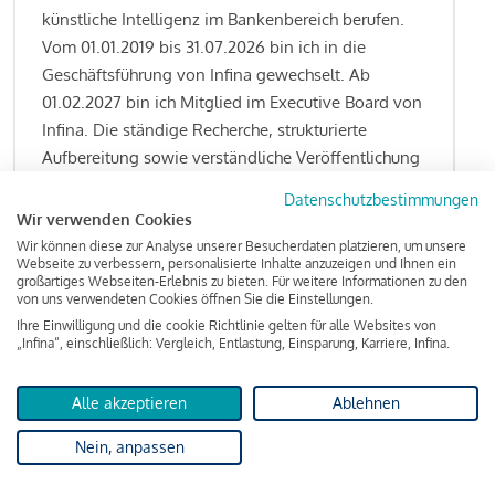
künstliche Intelligenz im Bankenbereich berufen.
Vom 01.01.2019 bis 31.07.2026 bin ich in die
Geschäftsführung von Infina gewechselt. Ab
01.02.2027 bin ich Mitglied im Executive Board von
Infina. Die ständige Recherche, strukturierte
Aufbereitung sowie verständliche Veröffentlichung
von allen Fragestellungen rund um das
Datenschutzbestimmungen
Kreditgeschäft gehören zu den wesentlichen
Wir verwenden Cookies
Schwerpunktsetzungen meiner Funktion.
Wir können diese zur Analyse unserer Besucherdaten platzieren, um unsere
Webseite zu verbessern, personalisierte Inhalte anzuzeigen und Ihnen ein
großartiges Webseiten-Erlebnis zu bieten. Für weitere Informationen zu den
von uns verwendeten Cookies öffnen Sie die Einstellungen.
Ihre Einwilligung und die cookie Richtlinie gelten für alle Websites von
Lesen Sie meine Finanzierungs-Tipps
„Infina“, einschließlich: Vergleich, Entlastung, Einsparung, Karriere, Infina.
Alle akzeptieren
Ablehnen
Kreditindex
Nein, anpassen
Das Wohnkredit Barometer