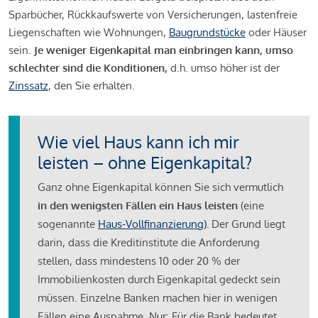
Sparbücher, Rückkaufswerte von Versicherungen, lastenfreie
Liegenschaften wie Wohnungen,
Baugrundstücke
oder Häuser
sein.
Je weniger Eigenkapital man einbringen kann, umso
schlechter sind die Konditionen,
d.h. umso höher ist der
Zinssatz
, den Sie erhalten.
Wie viel Haus kann ich mir
leisten – ohne Eigenkapital?
Ganz ohne Eigenkapital können Sie sich vermutlich
in den wenigsten Fällen ein Haus leisten
(eine
sogenannte
Haus-Vollfinanzierung)
.
Der Grund liegt
darin, dass die Kreditinstitute die Anforderung
stellen, dass mindestens 10 oder 20 % der
Immobilienkosten durch Eigenkapital gedeckt sein
müssen. Einzelne Banken machen hier in wenigen
Fällen eine Ausnahme. Nur: Für die Bank bedeutet