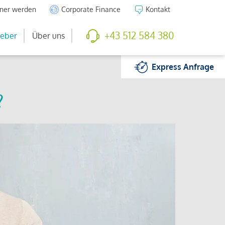
tner werden
Corporate Finance
Kontakt
+43 512 584 380
eber
Über uns
Express
Anfrage
?