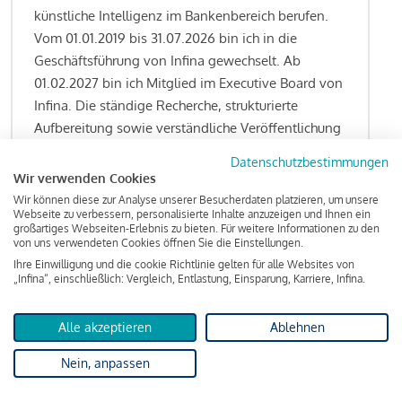
künstliche Intelligenz im Bankenbereich berufen.
Vom 01.01.2019 bis 31.07.2026 bin ich in die
Geschäftsführung von Infina gewechselt. Ab
01.02.2027 bin ich Mitglied im Executive Board von
Infina. Die ständige Recherche, strukturierte
Aufbereitung sowie verständliche Veröffentlichung
von allen Fragestellungen rund um das
Datenschutzbestimmungen
Kreditgeschäft gehören zu den wesentlichen
Wir verwenden Cookies
Schwerpunktsetzungen meiner Funktion.
Wir können diese zur Analyse unserer Besucherdaten platzieren, um unsere
Webseite zu verbessern, personalisierte Inhalte anzuzeigen und Ihnen ein
großartiges Webseiten-Erlebnis zu bieten. Für weitere Informationen zu den
von uns verwendeten Cookies öffnen Sie die Einstellungen.
Ihre Einwilligung und die cookie Richtlinie gelten für alle Websites von
Lesen Sie meine Finanzierungs-Tipps
„Infina“, einschließlich: Vergleich, Entlastung, Einsparung, Karriere, Infina.
Alle akzeptieren
Ablehnen
Kreditindex
Nein, anpassen
Das Wohnkredit Barometer