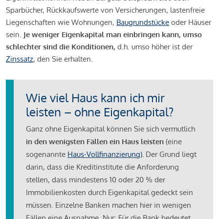
Sparbücher, Rückkaufswerte von Versicherungen, lastenfreie
Liegenschaften wie Wohnungen,
Baugrundstücke
oder Häuser
sein.
Je weniger Eigenkapital man einbringen kann, umso
schlechter sind die Konditionen,
d.h. umso höher ist der
Zinssatz
, den Sie erhalten.
Wie viel Haus kann ich mir
leisten – ohne Eigenkapital?
Ganz ohne Eigenkapital können Sie sich vermutlich
in den wenigsten Fällen ein Haus leisten
(eine
sogenannte
Haus-Vollfinanzierung)
.
Der Grund liegt
darin, dass die Kreditinstitute die Anforderung
stellen, dass mindestens 10 oder 20 % der
Immobilienkosten durch Eigenkapital gedeckt sein
müssen. Einzelne Banken machen hier in wenigen
Fällen eine Ausnahme. Nur: Für die Bank bedeutet